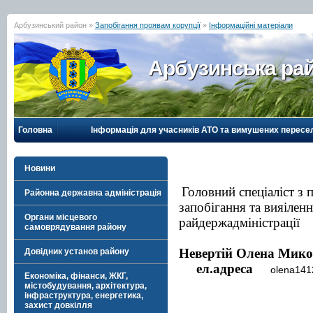
Арбузинський район »
Запобігання проявам корупції
»
Інформаційні матеріали
Арбузинська рай
Головна
Інформація для учасників АТО та вимушених пересе
Новини
Головний спеціаліст з 
Районна державна адміністрація
запобігання та вияіленн
Органи місцевого
райдержадміністр
самоврядування району
Невертій Олена Ми
Довідник установ району
ел.адреса
olena14
Економіка, фінанси, ЖКГ,
містобудування, архітектура,
інфраструктура, енергетика,
захист довкілля