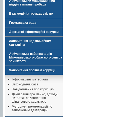
Арбузинський міськрайонний
відділ з питань пробації
Взаємодія із громадськістю
Громадська рада
Державні інформаційні ресурси
Запобігання надзвичайним
ситуаціям
Арбузинська районна філія
Миколаївського обласного центру
зайнятості
Запобігання проявам корупції
Інформаційні матеріали
Законодавча база
Повідомлення про корупцію
Декларація про майно, доходи,
витрати і зобов'язання
фінансового характеру
Методичні рекомендації по
заповненню декларацій