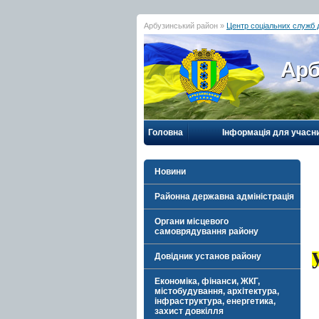
Арбузинський район »
Центр соціальних служб дл
Арб
Головна
Інформація для учасн
Новини
Районна державна адміністрація
Органи місцевого
самоврядування району
Довідник установ району
Економіка, фінанси, ЖКГ,
містобудування, архітектура,
інфраструктура, енергетика,
захист довкілля