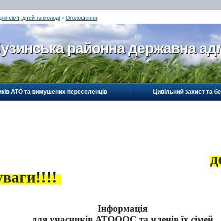
я сім'ї, дітей та молоді
»
Оголошення
узинська районна державна адм
иків АТО та вимушених переселенців
Цивільний захист та б
д
уваги!!!!
Інформація
для учасників АТОООС та членів їх сімей