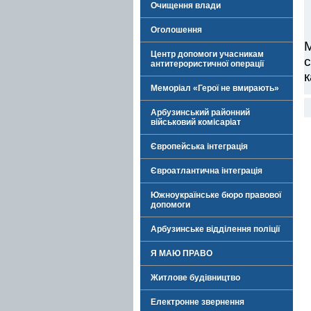
Очищення влади
Оголошення
М
Центр допомоги учасникам
с
антитерористичної операції
к
Меморіал «Герої не вмирають»
Арбузинський районний
військовий комісаріат
Європейська інтеграція
Євроатлантична інтеграція
Южноукраїнське бюро правової
допомоги
Арбузинське відділення поліції
Я МАЮ ПРАВО
Житлове будівництво
Електронне звернення