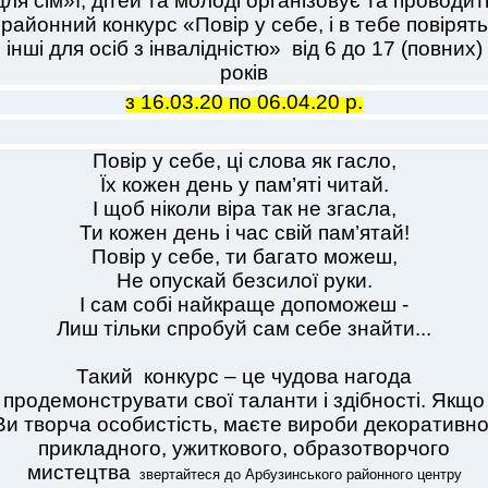
для сім»ї, дітей та молоді організовує та проводит
районний конкурс «Повір у себе, і в тебе повірять
інші для осіб з інвалідністю» від 6 до 17 (повних)
років
з 16.03.20 по 06.04.20 р.
Повір у себе, ці слова як гасло,
Їх кожен день у пам’яті читай.
І щоб ніколи віра так не згасла,
Ти кожен день і час свій пам’ятай!
Повір у себе, ти багато можеш,
Не опускай безсилої руки.
І сам собi найкраще допоможеш -
Лиш тiльки спробуй сам себе знайти...
Такий конкурс – це чудова нагода
продемонструвати свої таланти і здібності.
Якщо
Ви творча особистість, маєте вироби
декоративно
прикладного, ужиткового, образотворчого
мистецтва
вертайтеся до Арбузинського районного центру
з