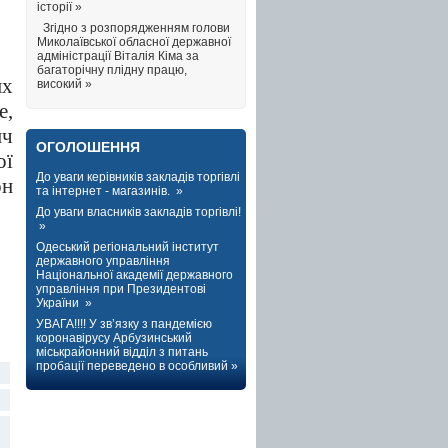
історії »
Згідно з розпорядженням голови
Миколаївської обласної державної
адміністрації Віталія Кіма за
багаторічну плідну працю,
их
високий »
е,
ич
ОГОЛОШЕННЯ
ої
До уваги керівників закладів торгівлі
он
та інтернет - магазинів. »
До уваги власників закладів торгівлі!
»
Одеський регіональний інститут
державного управління
Національної академії державного
управління при Президентові
України »
УВАГА!!!! У зв’язку з пандемією
коронавірусу Арбузинський
міськрайонний відділ з питань
пробації переведено в особливий »