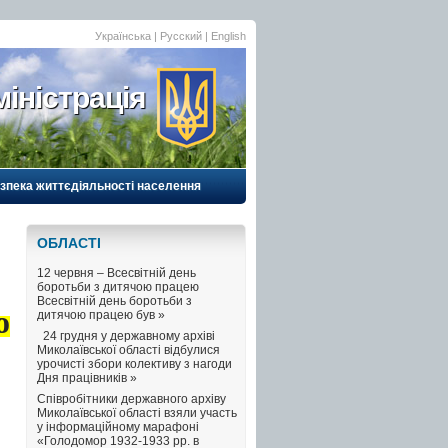
Українська |
Русский
|
English
іністрація
езпека життєдіяльності населення
ОБЛАСТI
12 червня – Всесвітній день
боротьби з дитячою працею
Всесвітній день боротьби з
о
дитячою працею був »
24 грудня у державному архіві
Миколаївської області відбулися
урочисті збори колективу з нагоди
Дня працівників »
Співробітники державного архіву
Миколаївської області взяли участь
у інформаційному марафоні
«Голодомор 1932-1933 рр. в