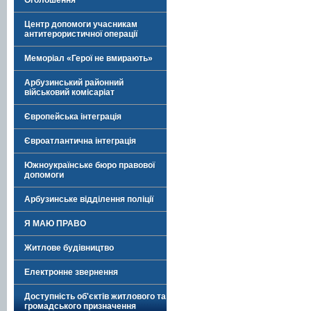
Оголошення
Центр допомоги учасникам
антитерористичної операції
Меморіал «Герої не вмирають»
Арбузинський районний
військовий комісаріат
Європейська інтеграція
Євроатлантична інтеграція
Южноукраїнське бюро правової
допомоги
Арбузинське відділення поліції
Я МАЮ ПРАВО
Житлове будівництво
Електронне звернення
Доступність об'єктів житлового та
громадського призначення