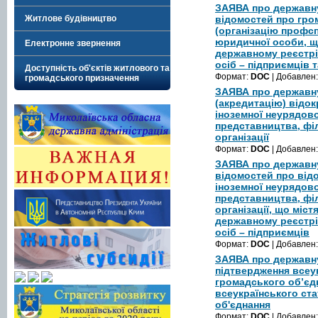
ЗАЯВА про державну
відомостей про гро
Житлове будівництво
(організацію профсп
юридичної особи, щ
Електронне звернення
державному реєстрі
осіб – підприємців
Доступність об'єктів житлового та
Формат:
DOC
| Добавлен
громадського призначення
ЗАЯВА про державн
(акредитацію) відо
іноземної неурядової
представництва, філ
організації
Формат:
DOC
| Добавлен
ЗАЯВА про державну
відомостей про від
іноземної неурядової
представництва, філ
організації, що міс
державному реєстрі
осіб – підприємців
Формат:
DOC
| Добавлен
ЗАЯВА про державн
підтвердження всеу
громадського об’єд
всеукраїнського ст
об'єднання
Формат:
DOC
| Добавлен