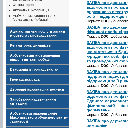
ЗАЯВА про державн
Фотогалерея
відомостей про юри
Актуальна інформація
державного реєстру
Арбузинська селищна рада
осіб – підприємців
Миколаївської області
Формат:
DOC
| Добавлен
ЗАЯВА про державн
фізичної особи під
Адміністративні послуги органів
місцевого самоврядування
Формат:
DOC
| Добавлен
ЗАЯВА про державну
Регуляторна діяльність
відомостей про фіз
що містяться в Єди
Арбузинський міськрайонний
юридичних осіб, фіз
відділ з питань пробації
та громадських фо
Формат:
DOC
| Добавлен
Взаємодія із громадськістю
ЗАЯВА про державн
підприємницької дія
Громадська рада
підприємця за її рі
Формат:
DOC
| Добавлен
Державні інформаційні ресурси
ЗАЯВА про державн
відомостей про фіз
Запобігання надзвичайним
Єдиного державного
ситуаціям
фізичних осіб – під
формувань
Арбузинська районна філія
Формат:
DOC
| Добавлен
Миколаївського обласного центру
ЗАЯВА про державн
зайнятості
символіки