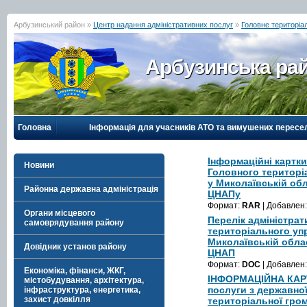
Арбузинський район »
Центр надання адміністративних послуг
»
Головне територіал
Арбузинська рай
Головна
Інформація для учасників АТО та вимушених пересе
Інформаційні картки
Новини
Головного територі
у Миколаївській обл
Районна державна адміністрація
ЦНАПу
Формат:
RAR
| Добавлен
Органи місцевого
Перелік адміністра
самоврядування району
територіального упр
Миколаївській обла
Довідник установ району
ЦНАП
Формат:
DOC
| Добавлен
Економіка, фінанси, ЖКГ,
ІНФОРМАЦІЙНА КАРТ
містобудування, архітектура,
послуги з державної
інфраструктура, енергетика,
захист довкілля
територіальної гро