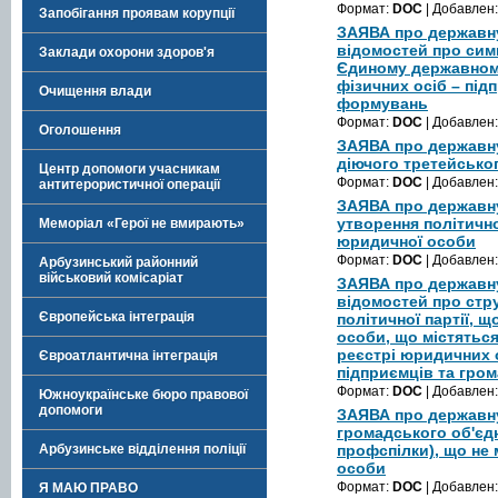
Формат:
DOC
| Добавлен
Запобігання проявам корупції
ЗАЯВА про державну
відомостей про симв
Заклади охорони здоров'я
Єдиному державному
фізичних осіб – під
Очищення влади
формувань
Формат:
DOC
| Добавлен
Оголошення
ЗАЯВА про державну
діючого третейсько
Центр допомоги учасникам
Формат:
DOC
| Добавлен
антитерористичної операції
ЗАЯВА про державну
утворення політично
Меморіал «Герої не вмирають»
юридичної особи
Формат:
DOC
| Добавлен
Арбузинський районний
військовий комісаріат
ЗАЯВА про державну
відомостей про стр
Європейська інтеграція
політичної партії, 
особи, що містятьс
реєстрі юридичних о
Євроатлантична інтеграція
підприємців та гро
Формат:
DOC
| Добавлен
Южноукраїнське бюро правової
допомоги
ЗАЯВА про державн
громадського об'єдн
профспілки), що не
Арбузинське відділення поліції
особи
Формат:
DOC
| Добавлен
Я МАЮ ПРАВО