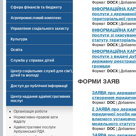
Формат:
DOCX
| Добавле
Сфера фінансів та бюджету
ІНФОРМАЦІЙНА КАРТ
послуги з державної
Агропромисловий комплекс
територіальної гро
Формат:
DOCX
| Добавле
Управління соціального захисту
ІНФОРМАЦІЙНА КАРТ
послуги зі скасуван
Культура
статуту територіал
Формат:
DOCX
| Добавле
Освіта
ІНФОРМАЦІЙНА КАРТ
послуги з видачі ду
Служба у справах дітей
державну реєстраці
громади
Центр соціальних служб для сім'ї,
Формат:
DOCX
| Добавле
дітей та молоді
ФОРМИ ЗАЯВ
Доступ до публічної інформації
ЗАЯВА про державн
Центр надання адміністративних
створення юридичн
послуг
Формат:
DOC
| Добавлен
2 ЗАЯВА про держав
Організація роботи
юридичної особи на 
Нормативно-правові акти
власного установчо
відділу
модельного статуту
Адміністративні послуги
Формат:
DOC
| Добавлен
Арбузинської РДА
ЗАЯВА про державну