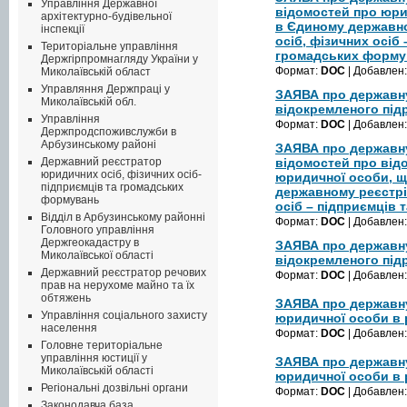
Управління Державної
відомостей про юри
архітектурно-будівельної
в Єдиному державн
інспекції
осіб, фізичних осіб 
Територіальне управління
громадських форму
Держгірпромнагляду України у
Формат:
DOC
| Добавлен
Миколаївській област
Управляння Держпраці у
ЗАЯВА про державн
Миколаївській обл.
відокремленого під
Управління
Формат:
DOC
| Добавлен
Держпродспоживслужби в
Арбузинському районі
ЗАЯВА про державну
відомостей про від
Державний реєстратор
юридичних осіб, фізичних осіб-
юридичної особи, щ
підприємців та громадських
державному реєстрі
формувань
осіб – підприємців
Відділ в Арбузинському районні
Формат:
DOC
| Добавлен
Головного управління
Держгеокадастру в
ЗАЯВА про державн
Миколаївської області
відокремленого під
Державний реєстратор речових
Формат:
DOC
| Добавлен
прав на нерухоме майно та їх
обтяжень
ЗАЯВА про державн
Управління соціального захисту
юридичної особи в ре
населення
Формат:
DOC
| Добавлен
Головне територіальне
управління юстиції у
ЗАЯВА про державн
Миколаївській області
юридичної особи в ре
Регіональні дозвільні органи
Формат:
DOC
| Добавлен
Законодавча база