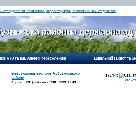
 містобудування, архітектура, інфраструктура, енергетика, захист довкілля
узинська районна державна адм
иків АТО та вимушених переселенців
Цивільний захист та б
Інвестиційний паспорт Арбузинського
1714
Kb
району
скача
Формат:
DOC
| Добавлен:
23/08/2020 17:03:33