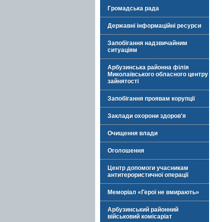
Громадська рада
Державні інформаційні ресурси
Запобігання надзвичайним
ситуаціям
Арбузинська районна філія
Миколаївського обласного центру
зайнятості
Запобігання проявам корупції
Заклади охорони здоров'я
Очищення влади
Оголошення
Центр допомоги учасникам
антитерористичної операції
Меморіал «Герої не вмирають»
Арбузинський районний
військовий комісаріат