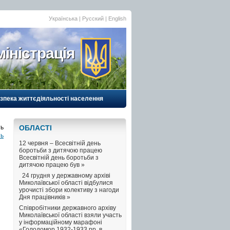
Українська |
Русский
|
English
іністрація
езпека життєдіяльності населення
ОБЛАСТI
ть
12 червня – Всесвітній день
боротьби з дитячою працею
Всесвітній день боротьби з
дитячою працею був »
24 грудня у державному архіві
Миколаївської області відбулися
урочисті збори колективу з нагоди
Дня працівників »
Співробітники державного архіву
Миколаївської області взяли участь
у інформаційному марафоні
«Голодомор 1932-1933 рр. в