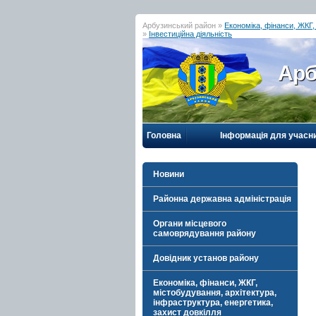
Арбузинський район »
Економіка, фінанси, ЖКГ,
»
Інвестиційна діяльність
Арб
Головна
Інформація для учасн
Новини
Районна державна адміністрація
Органи місцевого
самоврядування району
Довідник установ району
Економіка, фінанси, ЖКГ,
містобудування, архітектура,
інфраструктура, енергетика,
захист довкілля