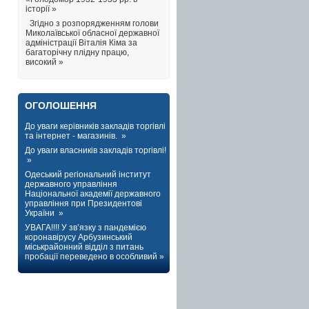
історії »
Згідно з розпорядженням голови
Миколаївської обласної державної
адміністрації Віталія Кіма за
багаторічну плідну працю,
високий »
ОГОЛОШЕННЯ
До уваги керівників закладів торгівлі
та інтернет - магазинів. »
До уваги власників закладів торгівлі!
»
Одеський регіональний інститут
державного управління
Національної академії державного
управління при Президентові
України »
УВАГА!!!! У зв’язку з пандемією
коронавірусу Арбузинський
міськрайонний відділ з питань
пробації переведено в особливий »