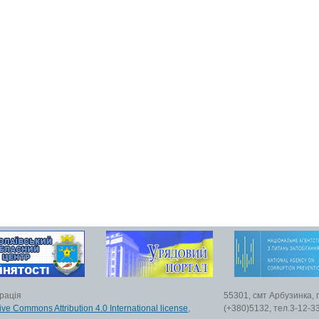
рація
55301, смт Арбузинка, 
ive Commons Attribution 4.0 International license
,
(+380)5132, тел.3-12-33