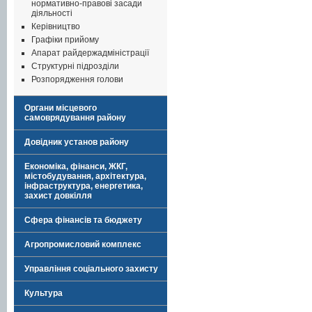
нормативно-правові засади
діяльності
Керівництво
Графіки прийому
Апарат райдержадміністрації
Структурні підрозділи
Розпорядження голови
Органи місцевого
самоврядування району
Довідник установ району
Економіка, фінанси, ЖКГ,
містобудування, архітектура,
інфраструктура, енергетика,
захист довкілля
Сфера фінансів та бюджету
Агропромисловий комплекс
Управління соціального захисту
Культура