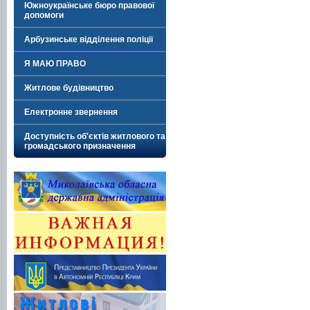
Южноукраїнське бюро правової
допомоги
Арбузинське відділення поліції
Я МАЮ ПРАВО
Житлове будівництво
Електронне звернення
Доступність об'єктів житлового та
громадського призначення