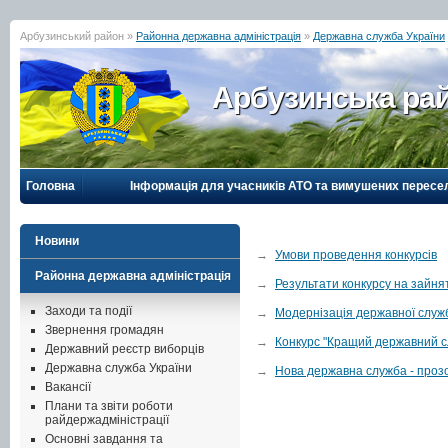
Арбузинський район »
Районна державна адміністрація
»
Державна служба України
Арбузинська рай
Головна
Інформація для учасників АТО та вимушених пересе
Новини
→
Умови проведення конкурсів
Районна державна адміністрація
→
Результати конкурсу на зайня
Заходи та події
→
Модернізація державної служ
Звернення громадян
→
Конкурс "Кращий державний с
Державний реєстр виборців
Державна служба України
→
Нова державна служба - проз
Вакансії
Плани та звіти роботи
райдержадміністрації
Основні завдання та