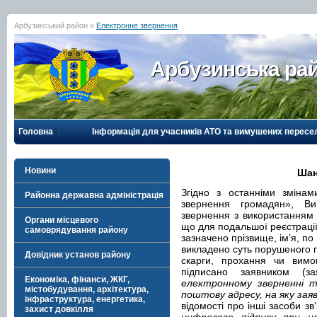
Арбузинський район »
Електронне звернення
Арбузинська рай
Головна
Інформація для учасників АТО та вимушених пересе
Новини
Шан
Згідно з останніми зміна
Районна державна адміністрація
звернення громадян», В
звернення з використанням 
Органи місцевого
що для подальшої реєстрації
самоврядування району
зазначено прізвище, ім’я, п
викладено суть порушеного п
Довідник установ району
скарги, прохання чи вимо
підписано заявником (з
Економіка, фінанси, ЖКГ,
електронному зверненні 
містобудування, архітектура,
поштову адресу, на яку зая
інфраструктура, енергетика,
відомості про інші засоби зв
захист довкілля