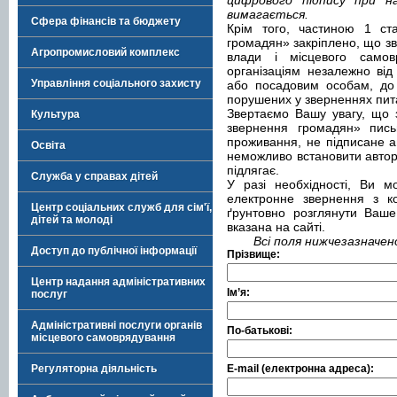
цифрового підпису при н
вимагається.
Сфера фінансів та бюджету
Крім того, частиною 1 ст
громадян» закріплено, що з
Агропромисловий комплекс
влади і місцевого самовр
організаціям незалежно ві
Управління соціального захисту
або посадовим особам, до
порушених у зверненнях пит
Звертаємо Вашу увагу, що з
Культура
звернення громадян» пись
проживання, не підписане ав
Освіта
неможливо встановити авторс
підлягає.
Служба у справах дітей
У разі необхідності, Ви м
електронне звернення з ко
Центр соціальних служб для сім'ї,
ґрунтовно розглянути Ваше
дітей та молоді
вказана на сайті.
Всі поля нижчезазначено
Доступ до публічної інформації
Прізвище:
Центр надання адміністративних
Ім’я:
послуг
Адміністративні послуги органів
По-батькові:
місцевого самоврядування
Регуляторна діяльність
E-mail (електронна адреса):