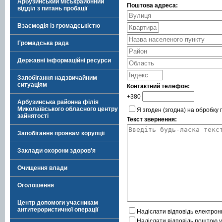
Арбузинський міськрайонний
Поштова адреса:
відділ з питань пробації
Взаємодія із громадськістю
Громадська рада
Державні інформаційні ресурси
Запобігання надзвичайним
ситуаціям
Контактний телефон:
+380
Арбузинська районна філія
Миколаївського обласного центру
Я згоден (згодна) на обробку
зайнятості
Текст звернення:
Запобігання проявам корупції
Заклади охорони здоров'я
Очищення влади
Оголошення
Центр допомоги учасникам
антитерористичної операції
Надіслати відповідь електро
Надіслати відповідь поштою у