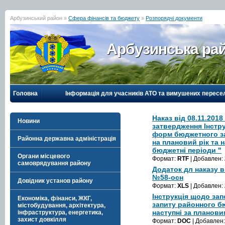
Арбузинський район »
Сфера фінансів та бюджету
»
Розпорядчі документи
Арбузинська рай
Головна
Інформація для учасників АТО та вимушених пересе
Наказ від 08.11.201
Новини
затвердження Інстр
форм бюджетного з
Районна державна адміністрація
на плановий рік та 
бюджетні періоди "
Органи місцевого
Формат:
RTF
| Добавлен:
самоврядування району
Додаток дл наказу ві
№58-осн
Довідник установ району
Формат:
XLS
| Добавлен:
Інструкція щодо за
Економіка, фінанси, ЖКГ,
запиту районного б
містобудування, архітектура,
наступні за планов
інфраструктура, енергетика,
захист довкілля
Формат:
DOC
| Добавлен