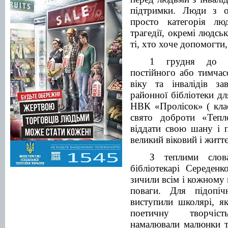
підтримки. Люди з 
просто категорія лю
трагедії, окремі людсь
ті, хто хоче допомогти,
1 грудня до ст
постійного або тимча
віку та інвалідів за
районної бібліотеки дл
НВК «Пролісок» ( клас
свято доброти «Теп
віддати свою шану і 
великий віковий і житт
З теплими слов
бібліотекарі Середе
зичили всім і кожному 
поваги. Для підопі
виступили школярі, я
поетичну творчість
намалювали малюнки т