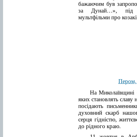
бажаючим був запропо
за Дунай…», під 
мультфільми про козакі
Пером,
На Миколаївщині б
яких становлять славу 
посідають письменник
духовний скарб нашо
серця гідністю, життє
до рідного краю.
11 жовтня в Арбу