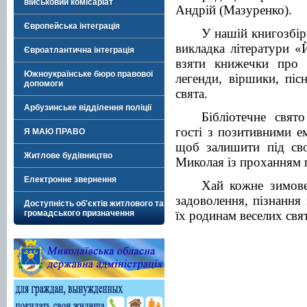
військовий комісаріат
Андрій (Мазуренко).
Європейська інтеграція
У нашій книгозбір
викладка літератури 
Євроатлантична інтеграція
взяти книжечки про 
Южноукраїнське бюро правової
легенди, віршики, піс
допомоги
свята.
Арбузинське відділення поліції
Бібліотечне свят
гості з позитивними е
Я МАЮ ПРАВО
щоб залишити під св
Житлове будівництво
Миколая із проханням 
Електронне звернення
Хай кожне зимове
задоволення, пізнання
Доступність об'єктів житлового та
їх родинам веселих свят
громадського призначення