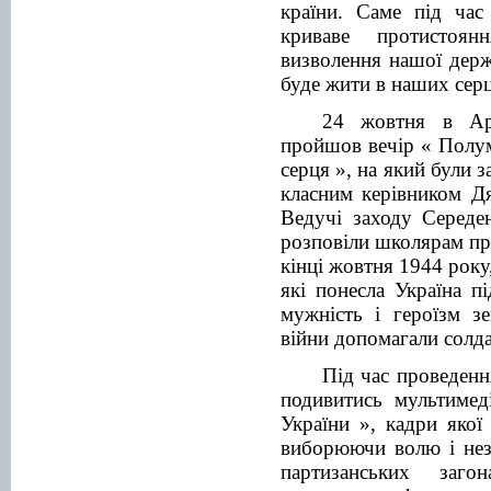
країни. Саме під час
криваве протистоян
визволення нашої держ
буде жити в наших сер
24 жовтня в Арб
пройшов вечір « Полу
серця », на який були 
класним керівником Д
Ведучі заходу Середе
розповіли школярам про
кінці жовтня 1944 року,
які понесла Україна пі
мужність і героїзм зе
війни допомагали солда
Під час проведенн
подивитись мультимед
України », кадри якої
виборюючи волю і нез
партизанських заго