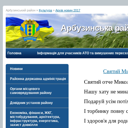
Арбузинський район »
Культура
»
Архів новин 2017
Арбузинська рай
Головна
Інформація для учасників АТО та вимушених пересе
Новини
Святий Мик
Районна державна адміністрація
Святий отче Мико
Органи місцевого
Нашу хату не мина
самоврядування району
Подаруй усім поті
Довідник установ району
І торбинку повну с
Економіка, фінанси, ЖКГ,
містобудування, архітектура,
І здоров'я для род
інфраструктура, енергетика,
захист довкілля