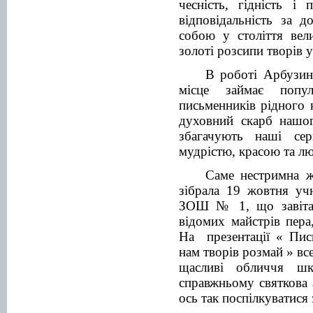
чесність, гідність і
відповідальність за 
собою у століття вел
золоті розсипи творів у
В роботі Арбузинс
місце займає попул
письменників рідного 
духовний скарб нашо
збагачують наші сер
мудрістю, красою та лю
Саме нестримна ж
зібрала 19 жовтня уч
ЗОШ № 1, що завітал
відомих майстрів пер
На презентації « Пис
нам творів розмай » все
щасливі обличчя шк
справжньому святкова
ось так поспілкуватися