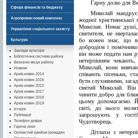
Гарну долю для Вк
Сфера фінансів та бюджету
Миколай мандрує
Агропромисловий комплекс
жодної християнської х
Миколая. Немає душі,
Управління соціального захисту
святителя, не звертала
бо кожен знає, що ві
Культура
добродієм і помічнико
Заклади культури
він може подати нам р
Бібліотечна система району
нетерпінням чекають,
Визначні місця району
Миколай, вони вивча
Новини
співають пісеньки, ст
Архів новин 2014
бути слухняними, загад
Архів новин 2016
Архів новин 2015
святий Миколай. Він
Архів новин 2017
чинити добро для ближ
Архів новин 2018
цьому допомагаємо. Й
Архів новин 2019
світі, до нього моля
Історія
запрошують у гост
Публікації
Чудотворець.
Телефон довіри
Гаряча лінія
Дітлахи з нетерп
Особистий прийом громадян