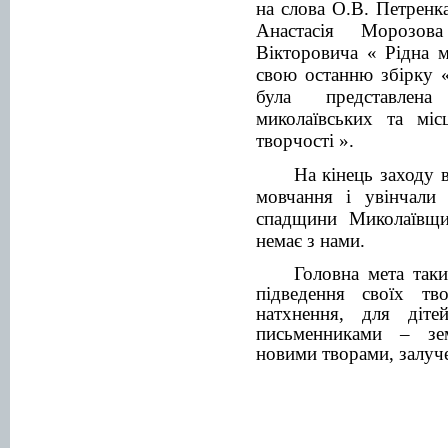
на слова О.В. Петренк
Анастасія Морозов
Вікторовича « Рідна 
свою останню збірку 
була представлен
миколаївських та міс
творчості ».
На кінець заходу 
мовчання і увінчали 
спадщини Миколаївщ
немає з нами.
Головна мета таки
підведення своїх тв
натхнення, для діт
письменниками – зе
новими творами, залуче