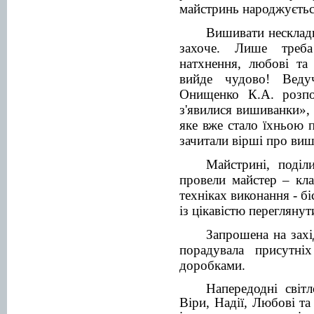
майстринь народжуєтьс
Вишивати несклад
захоче. Лише треба
натхнення, любові та
вийде чудово! Веду
Онищенко К.А. розпов
з'явилися вишиванки»,
яке вже стало їхньою п
зачитали вірші про виш
Майстрині, поділ
провели майстер – кл
техніках виконання - б
із цікавістю переглянут
Запрошена на захі
порадувала присутні
доробками.
Напередодні світ
Віри, Надії, Любові та