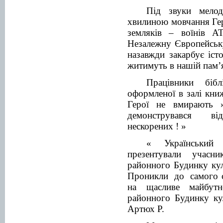
Під звуки мелод
хвилиною мовчання Ге
земляків – воїнів А
Незалежну Європейську
назавжди закарбує іст
житимуть в нашій пам’я
Працівники біб
оформленої в залі кни
Герої не вмирають 
демонструвався від
нескорених ! »
« Український
презентували учасни
районного Будинку кул
Проникли до самого се
на щасливе майбутн
районного Будинку ку
Артюх Р.