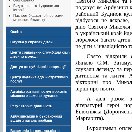
Святого Миколая та н
Оголошення
Видатні постаті української
подарує їм Арбузинська
історії
районний Будинок куль
Паспорт бюджетної програми
відбулося це яскраве,
місцевого бюджету
дню Святого Миколая 
Освіта
в український край йд
зібралося багато діток
Служба у справах дітей
це діти з інвалідністю т
Центр соціальних служб для сім'ї,
Свято відкрили б
дітей та молоді
Ляпало С.М. Затаму
Доступ до публічної інформації
слухали легенду та пе
дитинства та життя. 
Центр надання адміністративних
вікторині про Микол
послуг
вірші про нього.
Адміністративні послуги органів
місцевого самоврядування
А далі разом з
літературні герої ч
Регуляторна діяльність
Білосніжка (Доронченк
Арбузинський міськрайонний
Маргарита).
відділ з питань пробації
Бурхливими оплес
Взаємодія із громадськістю