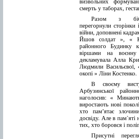
визвольних формува
смерть у таборах, геста
Разом з біблі
перегорнули сторінки 
війни, доповнені кадра
Йшов солдат », « К
районного Будинку 
віршами на воєнну 
декламувала Алла Кри
Людмили Васильєвої, 
окопі » Ліни Костенко.
В своєму вист
Арбузинської районно
наголосив: « Минают
виростають нові покол
хто пам’ятає злочини
досвіду. Але в пам`яті
тих, хто боровся і полі
Присутні перегл