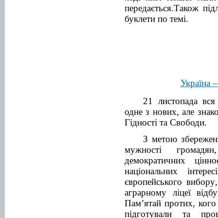
передається.Також під
буклети по темі
.
Україна –
21 листопада вся 
одне з нових, але знак
Гідності та Свободи.
З метою збережен
мужності громадян
демократичних цінно
національних інтере
європейського вибору
аграрному ліцеї відб
Пам
’
ятай протих
,
кого
підготували та про