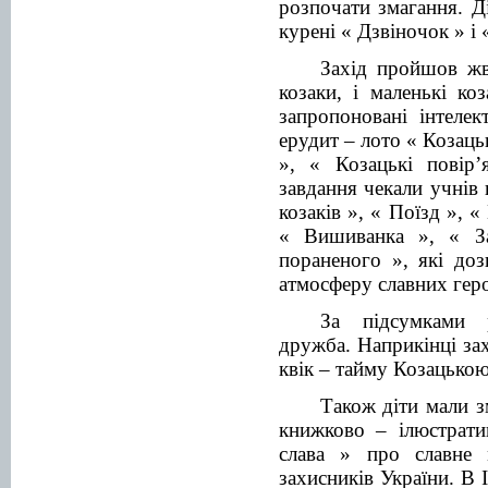
розпочати змагання. Д
курені « Дзвіночок » і 
Захід пройшов жв
козаки, і маленькі ко
запропоновані інтелек
ерудит – лото « Козаць
», « Козацькі повір’
завдання чекали учнів 
козаків », « Поїзд », 
« Вишиванка », « За
пораненого », які до
атмосферу славних геро
За підсумками р
дружба. Наприкінці за
квік – тайму Козацько
Також діти мали з
книжково – ілюстрати
слава » про славне 
захисників України. В 