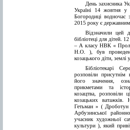
День захисника Укр
Україні 14 жовтня у 
Богородиці водночас 
2015 року є державним
Відзначили цей д
бібліотеці для дітей. 1
– А класу НВК « Пролі
Н.О. ), був провед
козацького діти, землі у
Бібліотекарі Се
розповіли присутнім 
його значення, оз
прикметами та істо
козацтва, розповіли 
козацьких ватажків. 
Гетьман » ( Дроботун
Арбузинської районно
учасник художньої са
культури ), який приві