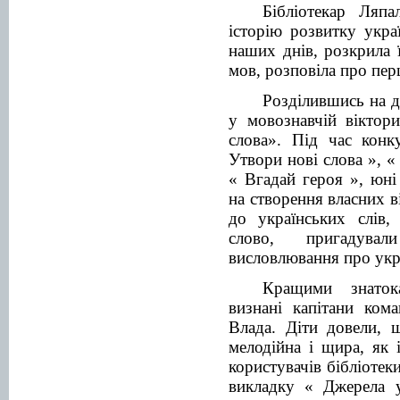
Бібліотекар Ляп
історію розвитку укра
наших днів, розкрила 
мов, розповіла про пер
Розділившись на д
у мовознавчій віктори
слова
». Під час конк
Утвори нові слова », 
« Вгадай героя », юні
на створення власних в
до українських слів,
слово, пригадува
висловлювання про укр
Кращими знаток
визнані капітани ком
Влада. Діти довели, 
мелодійна і щира, як 
користувачів бібліотек
викладку « Джерела у