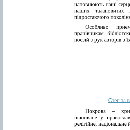
наповнюють наші серця
наших талановитих 
підростаючого поколін
Особливо приє
працівникам бібліоте
поезій з рук авторів з 
Степ та 
Покрова – хрис
шановане у православ
релігійне, національне 