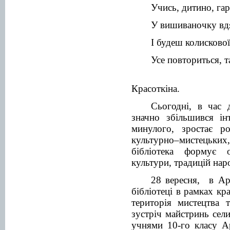
Учись, дитино, га
У вишиваночку вд
І будеш колискової
Усе повториться, т
Красоткіна.
Сьогодні, в час 
значно збільшився ін
минулого, зростає ро
культурно–мистецьких
бібліотека формує о
культури, традицій нар
28 вересня, в Ар
бібліотеці в рамках кр
територія мистецтва 
зустріч майстринь сел
учнями 10-го класу 