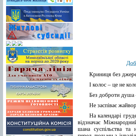
Доб
Криниця без джере
І колос – це не кол
Без доброти душа –
Не заспіває жайво
На календарі груде
відзначає Міжнародний
шана суспільства та 
перед людьми з інвалі