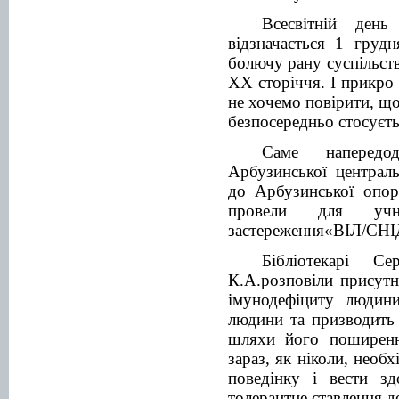
Всесвітній ден
відзначається 1 груд
болючу рану суспільств
ХХ сторіччя. І прикро 
не хочемо повірити, що
безпосередньо стосуєт
Саме напередо
Арбузинської централь
до Арбузинської опо
провели для учн
застереження«ВІЛ/СНІ
Бібліотекарі 
К.А.розповіли присутн
імунодефіциту людин
людини та призводить
шляхи його поширен
зараз, як ніколи, необ
поведінку і вести зд
толерантне ставлення 