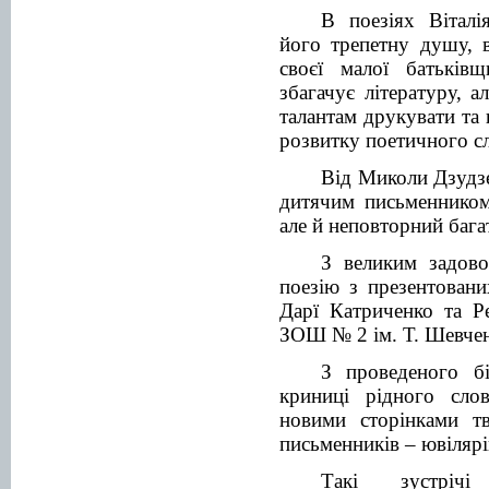
В поезіях Віталі
його трепетну душу, 
своєї малої батьків
збагачує літературу, 
талантам друкувати та 
розвитку поетичного с
Від Миколи Дзудзе
дитячим письменником
але й неповторний бага
З великим задово
поезію з презентовани
Дарї Катриченко та Р
ЗОШ № 2 ім. Т. Шевчен
З проведеного б
криниці рідного сло
новими сторінками тв
письменників – ювіляр
Такі зустрічі