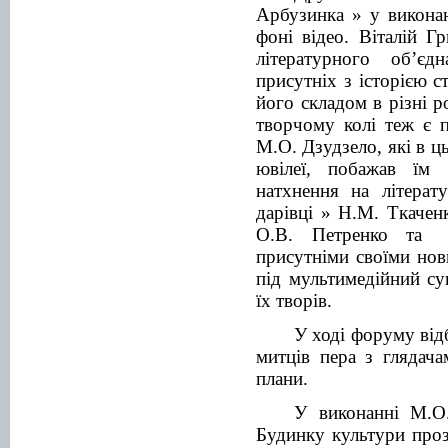
Арбузинка » у викона
фоні відео. Віталій 
літературного об’є
присутніх з історією с
його складом в різні р
творчому колі теж є 
М.О. Дзудзело, які в ц
ювілеї, побажав їм 
натхнення на літерат
дарівці » Н.М. Ткачен
О.В. Петренко та Л
присутніми своїми но
під мультимедійний су
їх творів.
У ході форуму від
митців пера з глядача
плани.
У виконанні М.О.
Будинку культури про