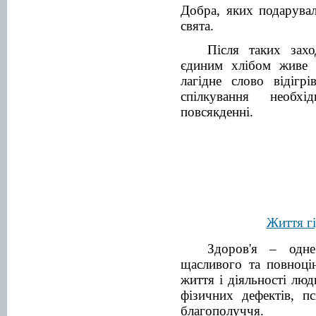
Добра, яких подарува
свята.
Після таких зах
єдиним хлібом живе 
лагідне слово відігр
спілкування необх
повсякденні.
Життя г
Здоров'я – одне
щасливого та повноці
життя і діяльності люд
фізичних дефектів, пс
благополуччя.