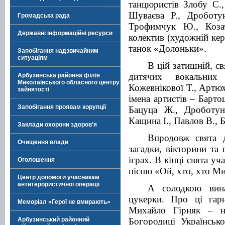
танцюристів Злобу С.
Шуваєва Р., Дроботу
Громадська рада
Трофимчук Ю., Коза
Державні інформаційні ресурси
колектив (художній кер
танок «Долоньки».
Запобігання надзвичайним
ситуаціям
В цій затишній, св
дитячих вокальних 
Арбузинська районна філія
Миколаївського обласного центру
Кожевнікової Т., Артюх
зайнятості
імена артистів – Барто
Запобігання проявам корупції
Бацуца Ж., Дроботун
Кащина І., Павлов В., 
Заклади охорони здоров'я
Впродовж свята д
Очищення влади
загадки, вікторини та
іграх. В кінці свята уч
Оголошення
пісню «Ой, хто, хто М
Центр допомоги учасникам
антитерористичної операції
А солодкою вина
цукерки. Про ці гар
Меморіал «Герої не вмирають»
Михайло Гірняк – на
Богородиці Українськ
Арбузинський районний