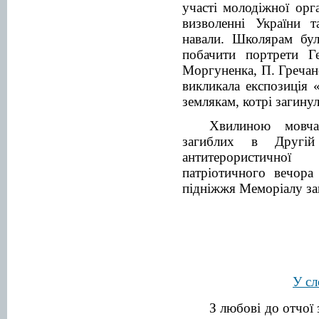
участі молодіжної орга
визволенні України т
навали. Школярам бул
побачити портрети Г
Моргуненка, П. Гречан
викликала експозиція 
землякам, котрі загину
Хвилиною мовча
загиблих в Другій
антитерористично
патріотичного вечора
підніжжя Меморіалу за
У сл
З любові до отчої 