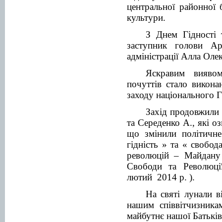
центральної районної 
культури
.
З Днем Гідності 
заступник голови Ар
адміністрації Алла Оле
Яскравим виявом
почуттів стало викона
заходу національного Г
Захід продовжили 
та Середенко А., які о
що змінили політичне
гідність » та « свобо
революцій – Майдану 
Свободи та Революції
лютий 2014 р. ).
На святі лунали в
нашим співвітчизника
майбутнє нашої Батькі