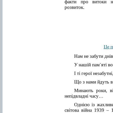
факти про витоки н
розвиток.
Це п
Нам не забути дні
У нашій пам`яті во
І ті герої незабутні
Що з нами йдуть в 
Минають роки, ві
непідвладні часу…
Однією із жахлив
світова війна 1939 – 