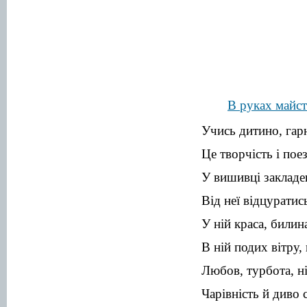
В руках майс
Учись дитино, гар
Це творчість і поез
У вишивці закладен
Від неї відцуратис
У ній краса, билина
В ній подих вітру, 
Любов, турбота, ні
Чарівність й диво 