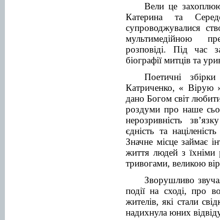
Вели це захоплюю
Катерина та Серед
супроводжувалися ств
мультимедійною пре
розповіді. Під час з
біографії митців та ури
Поетичні збірк
Катриченко, « Вірую 
дано Богом світ люби
роздуми про наше сьог
нерозривність зв’язк
єдність та націленіст
Значне місце займає ін
життя людей з їхніми
тривогами, великою вір
Зворушливо звучал
події на сході, про в
жителів, які стали сві
надихнула юних відвіду