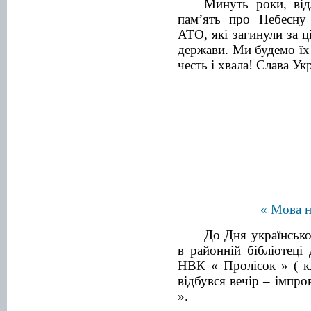
Минуть роки, відл
пам’ять про Небесну 
АТО, які загинули за ці
держави. Ми будемо їх
честь і хвала! Слава Ук
« Мова н
До Дня українсько
в районній бібліотеці
НВК « Пролісок » ( кл
відбувся вечір – імпро
».