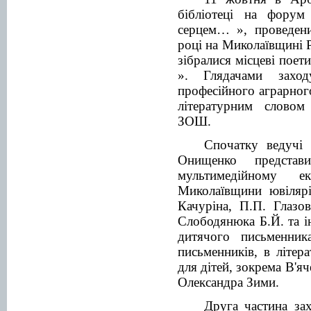
бібліотеці на форум
серцем… », проведени
році на Миколаївщині Р
зібралися місцеві поет
». Глядачами заход
професійного аграрного
літературним словом
ЗОШ.
Спочатку ведучі 
Онищенко представи
мультимедійному е
Миколаївщини ювілярі
Качуріна, П.П. Глазо
Слободянюка Б.Й. та і
дитячого письменни
письменників, в літер
для дітей, зокрема В'я
Олександра Зими.
Друга частина за