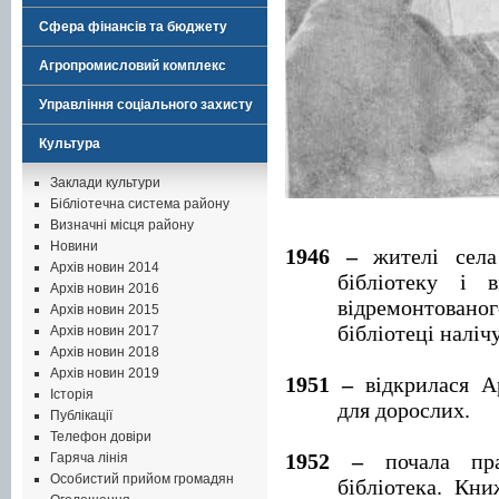
Сфера фінансів та бюджету
Агропромисловий комплекс
Управління соціального захисту
Культура
Заклади культури
Бібліотечна система району
Визначні місця району
Новини
1946 –
жителі села 
Архів новин 2014
бібліотеку і 
Архів новин 2016
відремонтован
Архів новин 2015
бібліотеці наліч
Архів новин 2017
Архів новин 2018
Архів новин 2019
1951 –
відкрилася Ар
Історія
для дорослих.
Публікації
Телефон довіри
1952 –
почала пра
Гаряча лінія
Особистий прийом громадян
бібліотека. Кн