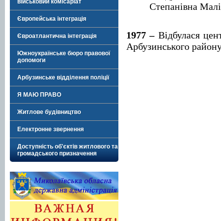
військовий комісаріат
Степанівна Малі
Європейська інтеграція
1977 –
Відбулася цент
Євроатлантична інтеграція
Арбузинського район
Южноукраїнське бюро правової
допомоги
Арбузинське відділення поліції
Я МАЮ ПРАВО
Житлове будівництво
Електронне звернення
Доступність об'єктів житлового та
громадського призначення