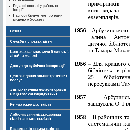
Оголошення
примірників, 
Видатні постаті української
книговидача
історії
Паспорт бюджетної програми
екземплярів.
місцевого бюджету
1956 –
Арбузинською д
Освіта
Галина Антон
Служба у справах дітей
дитячої бібліоте
та Тамара Михай
Центр соціальних служб для сім'ї,
дітей та молоді
1956 –
Для кращого о
Доступ до публічної інформації
бібліотека в рі
25 бібліотеч
Центр надання адміністративних
послуг
пересувками Та
Адміністративні послуги органів
місцевого самоврядування
1957 –
Арбузинсь
завідувала О. Гіл
Регуляторна діяльність
Арбузинський міськрайонний
1958 –
В районних та 
відділ з питань пробації
систематичні ка
Взаємодія із громадськістю