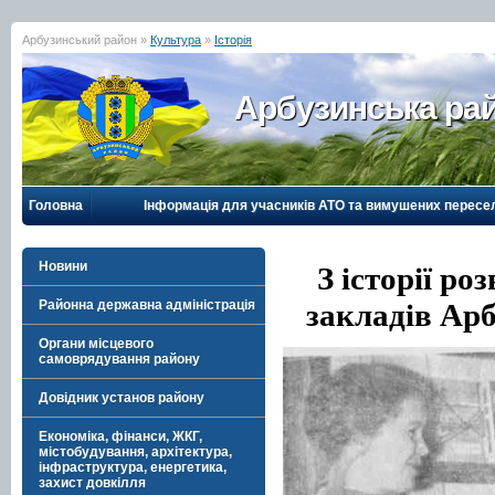
Арбузинський район »
Культура
»
Історія
Арбузинська рай
Головна
Інформація для учасників АТО та вимушених пересе
Новини
З історії ро
Районна державна адміністрація
закладів Арб
Органи місцевого
самоврядування району
Довідник установ району
Економіка, фінанси, ЖКГ,
містобудування, архітектура,
інфраструктура, енергетика,
захист довкілля