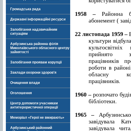
користуватися б
Громадська рада
1958 –
Районна бі
Державні інформаційні ресурси
абонемент ( заві
Запобігання надзвичайним
22 листопада 1959 –
В
ситуаціям
культури відбул
Арбузинська районна філія
культосвітніх
Миколаївського обласного центру
зайнятості
прийнято зоб
працівників пр
Запобігання проявам корупції
роботи в районі
Заклади охорони здоров'я
обласну кон
працівників.
Очищення влади
Оголошення
1960 –
розпочато буді
бібліотеки.
Центр допомоги учасникам
антитерористичної операції
1965 –
Арбузинсько
Меморіал «Герої не вмирають»
завідувала Кат
завідувала чит
Арбузинський районний