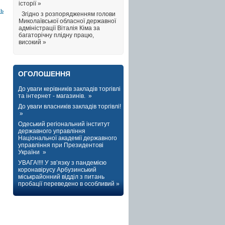
історії »
ть
Згідно з розпорядженням голови
Миколаївської обласної державної
адміністрації Віталія Кіма за
багаторічну плідну працю,
високий »
ОГОЛОШЕННЯ
До уваги керівників закладів торгівлі
та інтернет - магазинів. »
До уваги власників закладів торгівлі!
»
Одеський регіональний інститут
державного управління
Національної академії державного
управління при Президентові
України »
УВАГА!!!! У зв’язку з пандемією
коронавірусу Арбузинський
міськрайонний відділ з питань
пробації переведено в особливий »