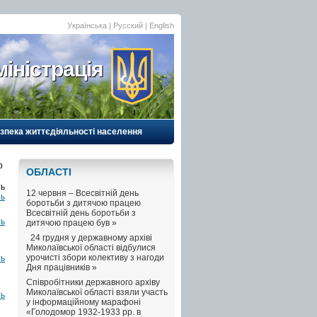
Українська |
Русский
|
English
іністрація
езпека життєдіяльності населення
b
ОБЛАСТI
12 червня – Всесвітній день
ть
боротьби з дитячою працею
Всесвітній день боротьби з
ть
дитячою працею був »
24 грудня у державному архіві
Миколаївської області відбулися
урочисті збори колективу з нагоди
ть
Дня працівників »
Співробітники державного архіву
Миколаївської області взяли участь
ть
у інформаційному марафоні
«Голодомор 1932-1933 рр. в