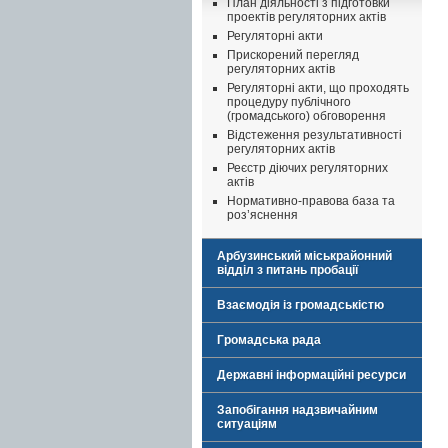
План діяльності з підготовки
проектів регуляторних актів
Регуляторні акти
Прискорений перегляд
регуляторних актів
Регуляторні акти, що проходять
процедуру публічного
(громадського) обговорення
Відстеження результативності
регуляторних актів
Реєстр діючих регуляторних
актів
Нормативно-правова база та
роз’яснення
Арбузинський міськрайонний
відділ з питань пробації
Взаємодія із громадськістю
Громадська рада
Державні інформаційні ресурси
Запобігання надзвичайним
ситуаціям