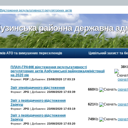
Відстеження результативності регуляторних актів
узинська районна державна адм
иків АТО та вимушених переселенців
Цивільний захист та б
38
K
ПЛАН-ГРАФІК відстеження результативності
регуляторних актів Арбузинської райдержадміністрації
на 2020 рік
скача
Формат:
PDF
| Добавлен:
23/08/2020 17:03:19
Звіт зперіодичного відстеження
660
Kb
скача
Формат:
JPG
| Добавлен:
23/08/2020 17:03:39
Звіт з періодичного відстеження
621
Kb
скача
2аркуш
Формат:
JPG
| Добавлен:
23/08/2020 17:03:19
Звіт з періодичного відстеження
749
Kb
скача
3аркуш
Формат:
JPG
| Добавлен:
23/08/2020 17:03:20