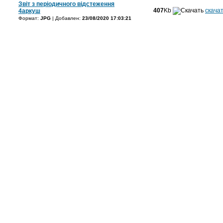
Звіт з періодичного відстеження
407
Kb
скача
4аркуш
Формат:
JPG
| Добавлен:
23/08/2020 17:03:21