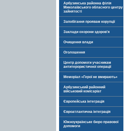
Арбузинська районна філія
Миколаївського обласного центру
зайнятості
Запобігання проявам корупції
Заклади охорони здоров'я
Очищення влади
Оголошення
Центр допомоги учасникам
антитерористичної операції
Меморіал «Герої не вмирають»
Арбузинський районний
військовий комісаріат
Європейська інтеграція
Євроатлантична інтеграція
Южноукраїнське бюро правової
допомоги