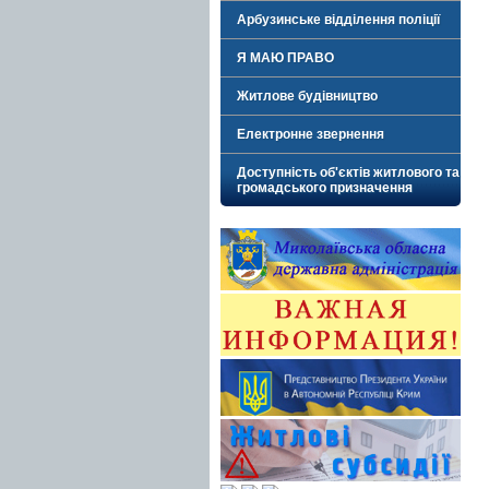
Арбузинське відділення поліції
Я МАЮ ПРАВО
Житлове будівництво
Електронне звернення
Доступність об'єктів житлового та
громадського призначення