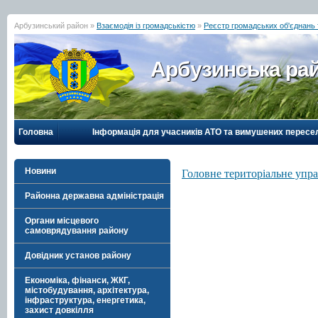
Арбузинський район »
Взаємодія із громадськістю
»
Реєстр громадських об'єднань
Арбузинська рай
Головна
Інформація для учасників АТО та вимушених пересе
Новини
Головне територіальне упра
Районна державна адміністрація
Органи місцевого
самоврядування району
Довідник установ району
Економіка, фінанси, ЖКГ,
містобудування, архітектура,
інфраструктура, енергетика,
захист довкілля