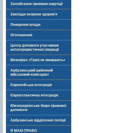
Запобігання проявам корупції
Заклади охорони здоров'я
Очищення влади
Оголошення
Центр допомоги учасникам
антитерористичної операції
Меморіал «Герої не вмирають»
Арбузинський районний
військовий комісаріат
Європейська інтеграція
Євроатлантична інтеграція
Южноукраїнське бюро правової
допомоги
Арбузинське відділення поліції
Я МАЮ ПРАВО