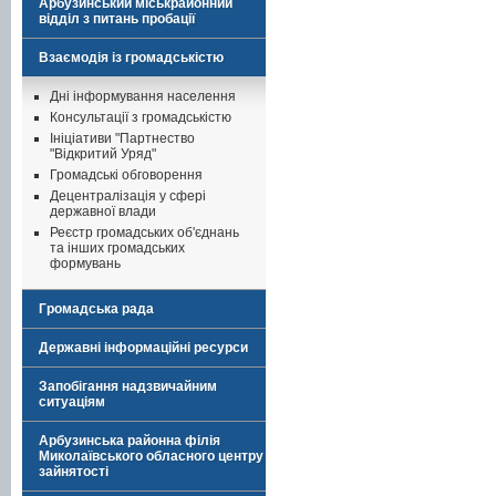
Арбузинський міськрайонний
відділ з питань пробації
Взаємодія із громадськістю
Дні інформування населення
Консультації з громадськістю
Ініціативи "Партнество
"Відкритий Уряд"
Громадські обговорення
Децентралізація у сфері
державної влади
Реєстр громадських об'єднань
та інших громадських
формувань
Громадська рада
Державні інформаційні ресурси
Запобігання надзвичайним
ситуаціям
Арбузинська районна філія
Миколаївського обласного центру
зайнятості