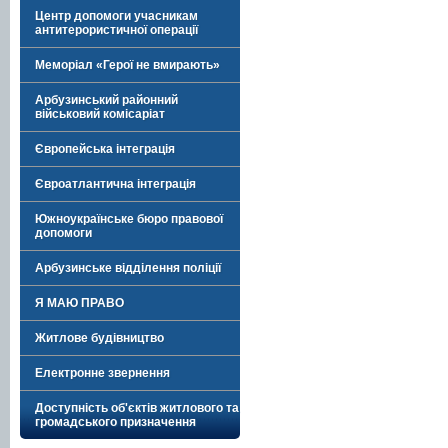
Центр допомоги учасникам
антитерористичної операції
Меморіал «Герої не вмирають»
Арбузинський районний
військовий комісаріат
Європейська інтеграція
Євроатлантична інтеграція
Южноукраїнське бюро правової
допомоги
Арбузинське відділення поліції
Я МАЮ ПРАВО
Житлове будівництво
Електронне звернення
Доступність об'єктів житлового та
громадського призначення