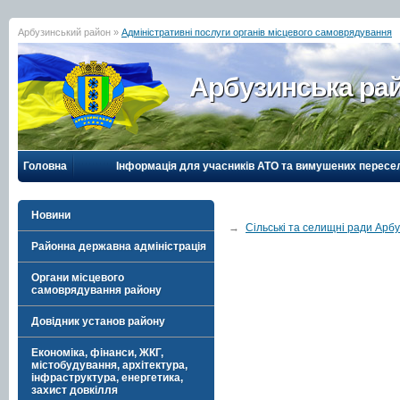
Арбузинський район »
Адміністративні послуги органів місцевого самоврядування
Арбузинська рай
Головна
Інформація для учасників АТО та вимушених пересе
Новини
→
Сільські та селищні ради Арб
Районна державна адміністрація
Органи місцевого
самоврядування району
Довідник установ району
Економіка, фінанси, ЖКГ,
містобудування, архітектура,
інфраструктура, енергетика,
захист довкілля