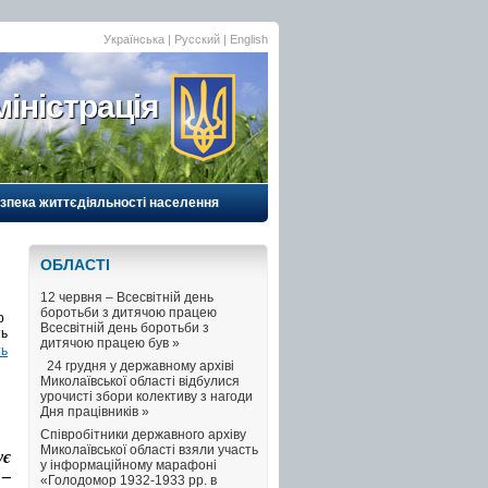
Українська |
Русский
|
English
іністрація
езпека життєдіяльності населення
ОБЛАСТI
12 червня – Всесвітній день
боротьби з дитячою працею
b
Всесвітній день боротьби з
дитячою працею був »
ть
24 грудня у державному архіві
Миколаївської області відбулися
урочисті збори колективу з нагоди
Дня працівників »
Співробітники державного архіву
Миколаївської області взяли участь
ує
у інформаційному марафоні
 –
«Голодомор 1932-1933 рр. в