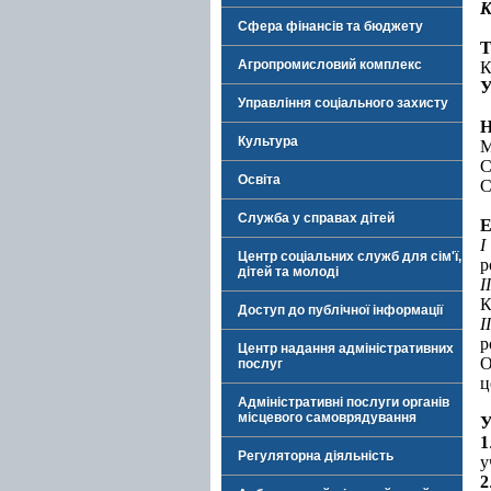
К
Сфера фінансів та бюджету
Т
Агропромисловий комплекс
К
У
Управління соціального захисту
Н
Культура
М
С
Освіта
С
Служба у справах дітей
Е
I
Центр соціальних служб для сім'ї,
р
дітей та молоді
I
К
Доступ до публічної інформації
I
р
Центр надання адміністративних
О
послуг
ц
Адміністративні послуги органів
місцевого самоврядування
У
1
Регуляторна діяльність
у
2