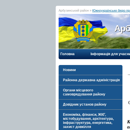
Арбузинський район »
Южноукраїнське бюро пр
Арб
Головна
Інформація для учасн
Новини
Районна державна адміністрація
Органи місцевого
самоврядування району
Довідник установ району
Економіка, фінанси, ЖКГ,
містобудування, архітектура,
К
інфраструктура, енергетика,
о
захист довкілля