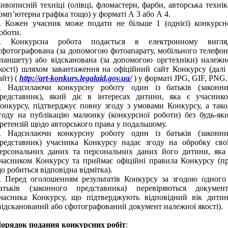
ивописній техніці (олівці, фломастери, фарби, авторська технік
омп’ютерна графіка тощо) у форматі А 3 або А 4.
. Кожен учасник може подати не більше 1 (однієї) конкурсн
оботи.
. Конкурсна робота подається в електронному вигля
сфотографована (за допомогою фотоапарату, мобільного телефон
ланшету) або відсканована (за допомогою оргтехніки) належн
кості) шляхом завантаження на офіційний сайт Конкурсу (далі
айт) (
http://art-konkurs.legalaid.gov.ua/
) у форматі JPG, GIF, PNG.
. Надсилаючи конкурсну роботу один із батьків (законн
редставник), який діє в інтересах дитини, яка є учасник
онкурсу, підтверджує повну згоду з умовами Конкурсу, а так
году на публікацію малюнку (конкурсної роботи) без будь-як
ретензій щодо авторського права у подальшому.
. Надсилаючи конкурсну роботу один із батьків (законн
редставник) учасника Конкурсу надає згоду на обробку сво
ерсональних даних та персональних даних його дитини, яка
часником Конкурсу та приймає офіційні правила Конкурсу (п
о робиться відповідна відмітка).
. Перед оголошенням результатів Конкурсу за згодою одного
атьків (законного представника) перевіряються докумен
часника Конкурсу, що підтверджують відповідний вік дити
відсканований або сфотографований документ належної якості).
орядок подання конкурсних робіт
: