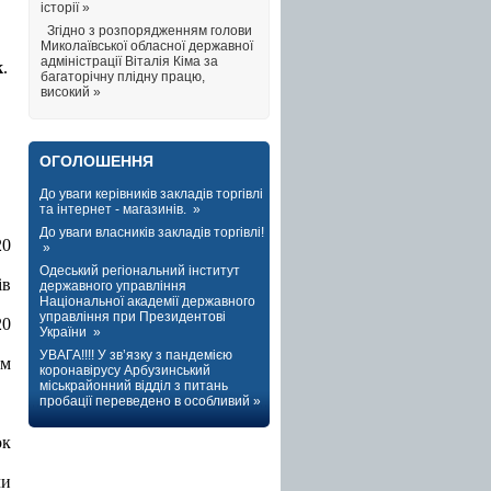
історії »
Згідно з розпорядженням голови
Миколаївської обласної державної
адміністрації Віталія Кіма за
к
.
багаторічну плідну працю,
високий »
ОГОЛОШЕННЯ
До уваги керівників закладів торгівлі
та інтернет - магазинів. »
До уваги власників закладів торгівлі!
20
»
Одеський регіональний інститут
ів
державного управління
Національної академії державного
управління при Президентові
20
України »
УВАГА!!!! У зв’язку з пандемією
им
коронавірусу Арбузинський
міськрайонний відділ з питань
пробації переведено в особливий »
ок
чи