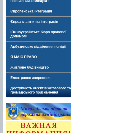
військовий комісаріат
Європейська інтеграція
Євроатлантична інтеграція
Южноукраїнське бюро правової
допомоги
Арбузинське відділення поліції
Я МАЮ ПРАВО
Житлове будівництво
Електронне звернення
Доступність об'єктів житлового та
громадського призначення