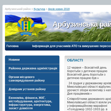
Арбузинський район »
Культура
»
Архів новин 2018
Арбузинська рай
Головна
Інформація для учасників АТО та вимушених пересе
Новини
ОБЛАСТI
12 червня – Всесвітній день
Районна державна адміністрація
боротьби з дитячою працею
Всесвітній день боротьби з
Органи місцевого
дитячою працею був »
самоврядування району
24 грудня у державному архів
Миколаївської області відбули
Довідник установ району
урочисті збори колективу з на
Дня працівників »
Економіка, фінанси, ЖКГ,
Співробітники державного архі
містобудування, архітектура,
Миколаївської області взяли уч
інфраструктура, енергетика,
у інформаційному марафоні
захист довкілля
«Голодомор 1932-1933 рр. в