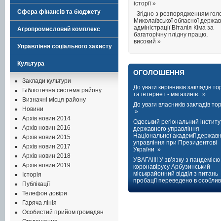
історії »
Сфера фінансів та бюджету
Згідно з розпорядженням гол
Миколаївської обласної держав
адміністрації Віталія Кіма за
Агропромисловий комплекс
багаторічну плідну працю,
високий »
Управління соціального захисту
Культура
ОГОЛОШЕННЯ
Заклади культури
До уваги керівників закладів тор
Бібліотечна система району
та інтернет - магазинів. »
Визначні місця району
До уваги власників закладів торг
Новини
»
Архів новин 2014
Одеський регіональний інститу
Архів новин 2016
державного управління
Національної академії держав
Архів новин 2015
управління при Президентові
Архів новин 2017
України »
Архів новин 2018
УВАГА!!!! У зв’язку з пандемією
Архів новин 2019
коронавірусу Арбузинський
міськрайонний відділ з питань
Історія
пробації переведено в особлив
Публікації
Телефон довіри
Гаряча лінія
Особистий прийом громадян