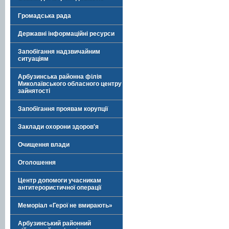
Громадська рада
Державні інформаційні ресурси
Запобігання надзвичайним
ситуаціям
Арбузинська районна філія
Миколаївського обласного центру
зайнятості
Запобігання проявам корупції
Заклади охорони здоров'я
Очищення влади
Оголошення
Центр допомоги учасникам
антитерористичної операції
Меморіал «Герої не вмирають»
Арбузинський районний