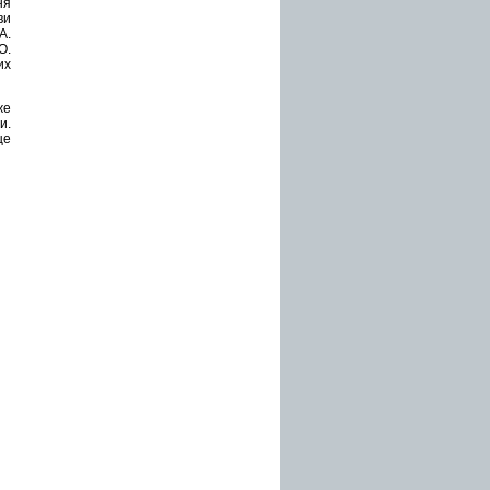
ня
ви
А.
О.
их
же
и.
це