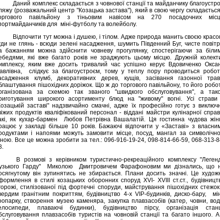
Даний комплекс складається з човнової станції та майданчику благоустр
ляжу (розважальний центр "Козацька застава"), який в свою чергу складається
оргового павільйону з тіньовим навісом на 270 посадочних місц
портмайданчиків для
міні-футболу та волейболу.
Відпочити тут можна і душею, і тілом. Адже природа манить своєю красо
уди не глянь - всюди зелені насадження, шумить Південний Буг, чисте повітр
а бажанням можна здійснити човневу прогулянку, спостерігаючи за біли
ебедями, які вже багато років не зраджують цьому місцю. Дружній колект
омплексу, яким вже досить тривалий час успішно керує Вдовиченко Окса
авлівна,
слідкує за благоустроєм, тому у теплу пору проводиться робот
асадження клумб, декоративних дерев, кущів, засівання газонної трав
блаштування пішохідних доріжок. Що ж до торгового павільйону, то його робо
рганізована за схемою так званого "швидкого обслуговування", а так
риготування широкого асортименту блюд на "живому" вогні. Усі страви
Козацькій заставі" надзвичайно смачні, адже їх професійно готує з виключ
віжих продуктів кваліфікований персонал - віддані майстри кулінарної справ
акі, як кухар-бармен
Любов Петрівна Вашалатій. Ця гостинна чудова жін
рацює у закладі більше 10 років. Бажаючі відпочити у «Заставі» з власни
родуктами і напоями можуть замовити місце, посуд, мангал за символічн
іною. Все це можна зробити за тел.: 096-916-19-24, 098-814-66-59, 068-313-8
8.
В розмові з керівником туристично-рекреаційного комплексу "Леген
узького Гарду"
Миколою
Дмитровичем Фарафоновим ми дізнались, що 
осягнутому він зупинятись не збирається. Плани досить значні. Це худож
формлення в стилі козацьких оборонних споруд ХVІ- ХVІІІ ст.ст., будівницт
горожі, стилізованої під фортечні споруди, майстрування пішохідних стежок
вердим гранітним покриттям, будівництво 4-х VІР-будинків, диско-бару,
мін
оопарку, створення музею каменяра, закупка плавзасобів (катер, човни, вод
елосипеди, плаваючі будинки), будівництво пірсу, організація станц
бслуговування плавзасобів туристів на човновій станції та багато іншого. А