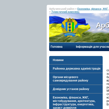
Арбузинський район »
Економіка, фінанси, ЖКГ,
»
Туристичний комплекс
Арб
Головна
Інформація для учасн
Новини
Районна державна адміністрація
с
з
Органи місцевого
б
самоврядування району
в
г
р
Довідник установ району
М
с
Економіка, фінанси, ЖКГ,
к
містобудування, архітектура,
р
інфраструктура, енергетика,
Бу
захист довкілля