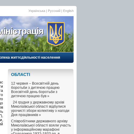
Українська |
Русский
|
English
іністрація
езпека життєдіяльності населення
ОБЛАСТI
ас
12 червня – Всесвітній день
ти
боротьби з дитячою працею
та
Всесвітній день боротьби з
то
дитячою працею був »
го
24 грудня у державному архіві
що
Миколаївської області відбулися
ов
урочисті збори колективу з нагоди
ть
Дня працівників »
),
и,
Співробітники державного архіву
ий
Миколаївської області взяли участь
у інформаційному марафоні
«Голодомор 1932-1933 рр. в