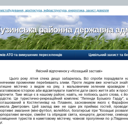
 містобудування, архітектура, інфраструктура, енергетика, захист довкілля
узинська районна державна адм
иків АТО та вимушених переселенців
Цивільний захист та б
Якісний відпочинок у «Козацькій заставі»
Цього року літня спека дещо забарилась. Всі спроби порадувати н
онячними променями перебивають зливи. Проте людям вже хочеться знай
атишне містечко з видом на ріку, з мальовничим зеленим краєвидом 
агатовіковою історією аби відсвяткувати пам'ятні дати свого життя або ж прос
ідпочити. Таке місце є в нашому районі, навіть, не побоюсь цього слова, є йо
ордістю. Це туристично-рекреаційний комплекс "Легенди Бузького Гарду", 
озташований в Костянтинівці на Плавнях, засновником якого є Фарафон
икола Дмитрович. Цей заклад вже не один рік приймає гостей, проводи
портивні змагання (міні-футбол, волейбол, богатирські ігри "Козацькі розваги"
орпоративні вечори, сімейні та обрядові свята, концерти, дискотеки, семінар
озміщення туристів в наметовому містечку, човнові прогулянки по р.Південн
г.