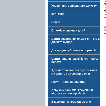
н
в
Управління соціального захисту
р
Н
Культура
С
н
Освіта
м
К
Служба у справах дітей
я
Центр соціальних служб для сім'ї,
дітей та молоді
Доступ до публічної інформації
Центр надання адміністративних
послуг
Адміністративні послуги органів
місцевого самоврядування
Регуляторна діяльність
Арбузинський міськрайонний
відділ з питань пробації
Взаємодія із громадськістю