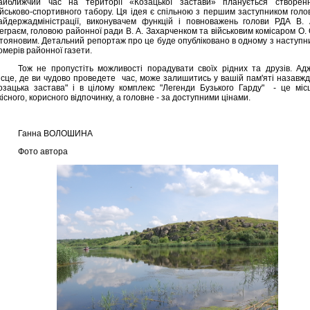
айближчий час на території «Козацької застави» планується створен
ійськово-спортивного табору. Ця ідея є спільною з першим заступником голо
айдержадміністрації, виконувачем функцій і повноважень голови РДА В. 
еграєм, головою районної ради В. А. Захарченком та військовим комісаром О. 
тояновим. Детальний репортаж про це буде опубліковано в одному з наступн
омерів районної газети.
Тож не пропустіть можливості порадувати своїх рідних та друзів. Ад
ісце, де ви чудово проведете
час, може залишитись у вашій пам'яті назавжд
озацька застава" і в цілому комплекс "Легенди Бузького Гарду"
- це міс
кісного, корисного відпочинку, а головне - за доступними цінами.
Ганна ВОЛОШИНА
Фото автора