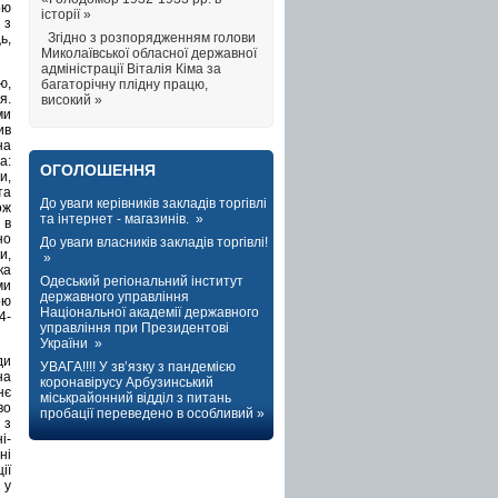
ою
історії »
 з
Згідно з розпорядженням голови
ь,
Миколаївської обласної державної
адміністрації Віталія Кіма за
ю,
багаторічну плідну працю,
я.
високий »
ми
ив
на
а:
ОГОЛОШЕННЯ
и,
та
До уваги керівників закладів торгівлі
ож
та інтернет - магазинів. »
 в
но
До уваги власників закладів торгівлі!
и,
»
ка
Одеський регіональний інститут
ми
державного управління
ою
Національної академії державного
4-
управління при Президентові
України »
ди
УВАГА!!!! У зв’язку з пандемією
на
коронавірусу Арбузинський
нє
міськрайонний відділ з питань
во
пробації переведено в особливий »
 з
і-
ні
ії
 у