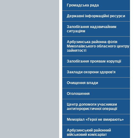
Громадська рада
Державні інформаційні ресурси
Запобігання надзвичайним
ситуаціям
Арбузинська районна філія
Миколаївського обласного центру
зайнятості
Запобігання проявам корупції
Заклади охорони здоров'я
Очищення влади
Оголошення
Центр допомоги учасникам
антитерористичної операції
Меморіал «Герої не вмирають»
Арбузинський районний
військовий комісаріат