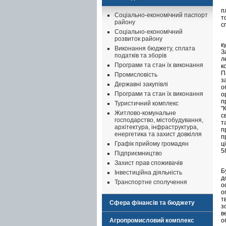
п
Соціально-економічний паспорт
т
району
с
Соціально-економічний
розвиток району
к
Виконання бюджету, сплата
З
податків та зборів
л
Програми та стан їх виконання
к
П
Промисловість
з
Державні закупівлі
о
Програми та стан їх виконання
о
п
Туристичний комплекс
"
Житлово-комунальне
с
господарство, містобудування,
т
архітектура, інфраструктура,
п
енергетика та захист довкілля
п
Графік прийому громадян
ц
5
Підприємництво
Захист прав споживачів
Б
Інвестиційна діяльність
д
Транспортне сполучення
о
о
т
Сфера фінансів та бюджету
з
в
Агропромисловий комплекс
о