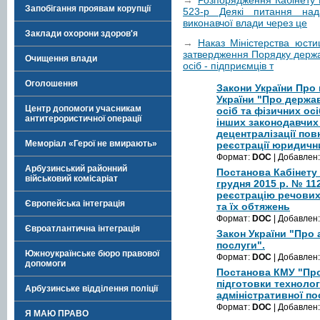
→
Розпорядження Кабінету М
Запобігання проявам корупції
523-р Деякі питання нада
виконавчої влади через це
Заклади охорони здоров'я
→
Наказ Міністерства юсти
затвердження Порядку держав
Очищення влади
осіб - підприємців т
Оголошення
Закони України Про 
України "Про держа
Центр допомоги учасникам
осіб та фізичних осі
антитерористичної операції
інших законодавчих 
децентралізації по
Меморіал «Герої не вмирають»
реєстрації юридични
Формат:
DOC
| Добавлен
Арбузинський районний
Постанова Кабінету 
військовий комісаріат
грудня 2015 р. № 1
реєстрацію речових
Європейська інтеграція
та їх обтяжень
Формат:
DOC
| Добавлен
Євроатлантична інтеграція
Закон України "Про 
послуги".
Южноукраїнське бюро правової
Формат:
DOC
| Добавлен
допомоги
Постанова КМУ "Про
підготовки технолог
Арбузинське відділення поліції
адміністративної по
Формат:
DOC
| Добавлен
Я МАЮ ПРАВО