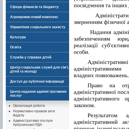
посвідчення та інших 
Сфера фінансів та бюджету
Адміністра
Агропромисловий комплекс
зверненням фізичної 
Управління соціального захисту
Надання адміні
Культура
забезпеченням юр
реалізації суб'єктив
Освіта
особи.
Служба у справах дітей
Адміністративн
Центр соціальних служб для сім'ї,
адміністративними
дітей та молоді
владних повноважень.
Доступ до публічної інформації
Право на отр
адміністративної пос
Центр надання адміністративних
послуг
адміністративного 
законом.
Організація роботи
Нормативно-правові акти
Результатом а
відділу
Адміністративні послуги
адміністративний а
Арбузинської РДА
рішення індивідуальн