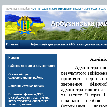
Арбузинський район »
Центр надання адміністративних послуг
»
Законодавча база
Арбузинська рай
Головна
Інформація для учасників АТО та вимушених пересе
Новини
Адмініс
Районна державна адміністрація
Адміністративн
результатом здійснен
Органи місцевого
прийняття згідно з н
самоврядування району
звернення фізич
Довідник установ району
адміністративного ак
та захист її прав і
Економіка, фінанси, ЖКГ,
містобудування, архітектура,
виконання особою в
інфраструктура, енергетика,
захист довкілля
(отримання дозвол