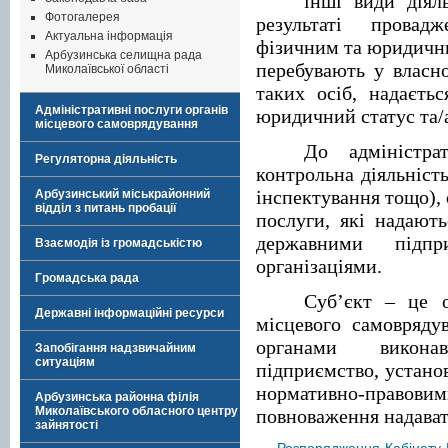
інші види діял
Фотогалерея
результаті провад
Актуальна інформація
фізичним та юридични
Арбузинська селищна рада
перебувають у власно
Миколаївської області
таких осіб, надаєть
Адміністративні послуги органів
юридичний статус та/
місцевого самоврядування
До адміністра
Регуляторна діяльність
контрольна діяльність
інспектування тощо), 
Арбузинський міськрайонний
відділ з питань пробації
послуги, які надають
державними підпр
Взаємодія із громадськістю
організаціями.
Громадська рада
Суб’єкт – це о
Державні інформаційні ресурси
місцевого самовряду
органами викона
Запобігання надзвичайним
ситуаціям
підприємство, установа
нормативно-прав
Арбузинська районна філія
Миколаївського обласного центру
повноваження надават
зайнятості