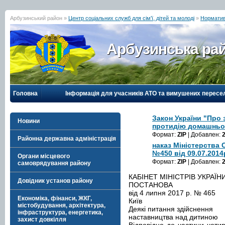
Арбузинський район »
Центр соціальних служб для сім'ї, дітей та молоді
»
Норматив
Арбузинська рай
Головна
Інформація для учасників АТО та вимушених пересе
Закон України "Про 
Новини
протидію домашньо
Формат:
ZIP
| Добавлен:
Районна державна адміністрація
наказ Міністерства 
№450 від 09.07.2014
Органи місцевого
Формат:
ZIP
| Добавлен:
самоврядування району
КАБІНЕТ МІНІСТРІВ УКРАЇН
Довідник установ району
ПОСТАНОВА
від 4 липня 2017 р. № 465
Економіка, фінанси, ЖКГ,
Київ
містобудування, архітектура,
Деякі питання здійснення
інфраструктура, енергетика,
наставництва над дитиною
захист довкілля