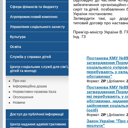
Відповідно до частини чотир
забезпечення організаційно-
Сфера фінансів та бюджету
сиріт та дітей, позбавлених б
України постановляє:
Агропромисловий комплекс
Затвердити такі, що дод
типовий договір про наставн
Управління соціального захисту
Прем’єр-міністр України В.
Інд. 73
Культура
Освіта
Служба у справах дітей
Постанова КМУ №895 
затвердження Поряд
Центр соціальних служб для сім'ї,
соціального супрово
дітей та молоді
перебувають у скла
обставинах"
Про нас
Формат:
ZIP
| Добавлен:
Інформаційна дошка
Постанова КМУ №896
затвердження Порядк
Нормативно-правова база
які перебувають у 
Оголошення
обставинах, надання
Новини
здійснення соціаль
(осіб)
Доступ до публічної інформації
Формат:
ZIP
| Добавлен:
Закон України "Про 
Центр надання адміністративних
послуги"