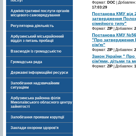
послуг
Формат:
DOC
| Добавлен
17:03:29
Адміністративні послуги органів
Постанова КМУ від 2
місцевого самоврядування
затвердження Полож
сімейного типу"
Регуляторна діяльність
Формат:
ZIP
| Добавлен:
Постанова КМУ №565 
Арбузинський міськрайонний
"Про затвердження
відділ з питань пробації
сім'ю"
Формат:
ZIP
| Добавлен:
Взаємодія із громадськістю
Закон України " Про
сім'ями, дітьми та 
Громадська рада
Формат:
ZIP
| Добавлен:
Державні інформаційні ресурси
Запобігання надзвичайним
ситуаціям
Арбузинська районна філія
Миколаївського обласного центру
зайнятості
Запобігання проявам корупції
Заклади охорони здоров'я