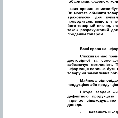
габаритами, фасоном, кол
інших причин не може бут
Ви можете обміняти товар 
враховуючи дня купівл
проводиться, якщо він н
його товарний вигляд, спо
також розрахунковий док
проданим товаром.
Ваші права на інфо
Споживач має право
достовірної та своєчас
забезпечує можливість ї
Інформація повинна бути 
товару чи замовлення робо
Майнова відповіда
продукцією або продукцією
Шкода, завдана жи
дефектною продукцією а
підлягає відшкодуванню
доведе:
-
наявність шкод