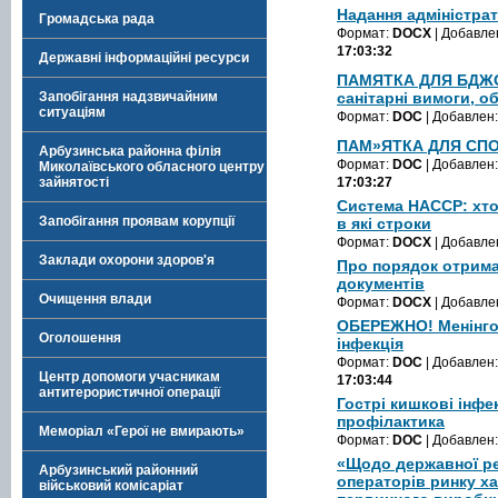
Надання адміністра
Громадська рада
Формат:
DOCX
| Добавле
17:03:32
Державні інформаційні ресурси
ПАМЯТКА ДЛЯ БДЖО
Запобігання надзвичайним
санітарні вимоги, о
ситуаціям
Формат:
DOC
| Добавлен
ПАМ»ЯТКА ДЛЯ СП
Арбузинська районна філія
Формат:
DOC
| Добавлен
Миколаївського обласного центру
зайнятості
17:03:27
Система НАССР: хто
Запобігання проявам корупції
в які строки
Формат:
DOCX
| Добавле
Заклади охорони здоров'я
Про порядок отрим
документів
Очищення влади
Формат:
DOCX
| Добавле
ОБЕРЕЖНО! Менінго
Оголошення
інфекція
Формат:
DOC
| Добавлен
Центр допомоги учасникам
17:03:44
антитерористичної операції
Гострі кишкові інфе
профілактика
Меморіал «Герої не вмирають»
Формат:
DOC
| Добавлен
«Щодо державної ре
Арбузинський районний
операторів ринку х
військовий комісаріат