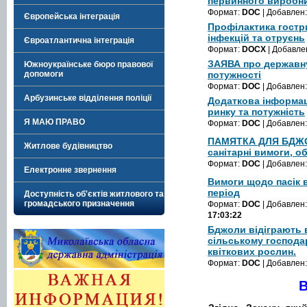
первинного виробн
Формат:
DOC
| Добавлен
Європейська інтеграція
Профілактика гостр
інфекцій та отруєнь
Євроатлантична інтеграція
Формат:
DOCX
| Добавле
ЗАЯВА про державн
Южноукраїнське бюро правової
допомоги
потужності
Формат:
DOC
| Добавлен
Арбузинське відділення поліції
Додаткова інформац
ринку та потужність
Я МАЮ ПРАВО
Формат:
DOC
| Добавлен
ПАМЯТКА ДЛЯ БДЖО
Житлове будівництво
санітарні вимоги, о
Формат:
DOC
| Добавлен
Електронне звернення
Вимоги щодо пасік 
період
Доступність об'єктів житлового та
громадського призначення
Формат:
DOC
| Добавлен
17:03:22
Бджоли відіграють 
сільському господа
квіткових рослин.
Формат:
DOC
| Добавлен
В