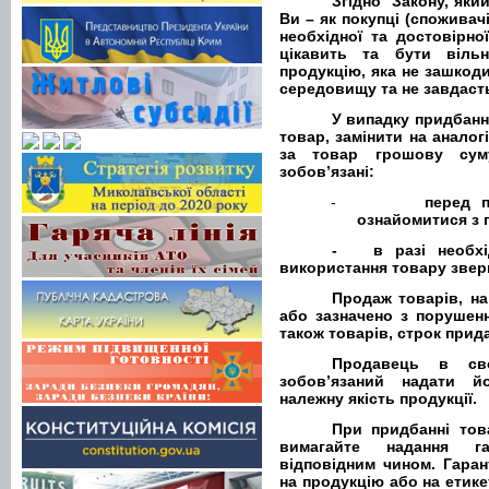
Згідно Закону, яки
Ви – як покупці (споживач
необхідної та достовірно
цікавить та бути віль
продукцію, яка не зашко
середовищу та не завдаст
У випадку придбанн
товар, замінити на аналог
за товар грошову сум
зобов’язані:
-
перед п
ознайомитися з 
- в разі необхід
використання товару звер
Продаж товарів, на
або зазначено з порушен
також товарів, строк прид
Продавець в св
зобов’язаний надати й
належну якість продукції.
При придбанні тов
вимагайте надання га
відповідним чином. Гаран
на продукцію або на етике