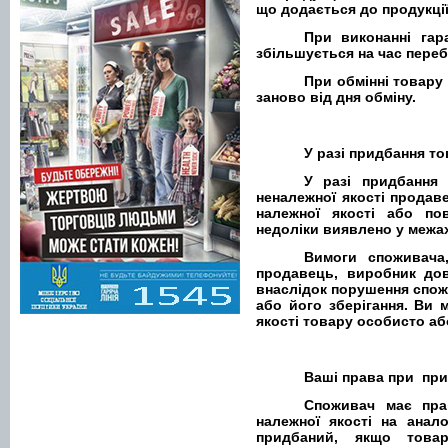
що додається до продукції
При виконанні гар
збільшується на час переб
При обмінні товару
заново від дня обміну.
У разі придбання то
У разі придбання
неналежної якості продаве
належної якості або по
недоліки виявлено у межах
Вимоги споживача
продавець, виробник до
внаслідок порушення спо
або його зберігання. Ви 
якості товару особисто аб
Ваші права при при
Споживач має пра
належної якості на анал
придбаний, якщо това