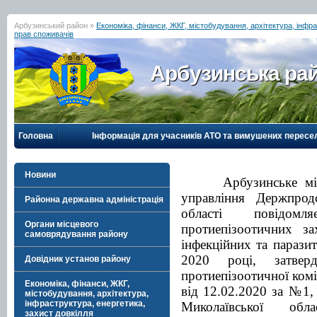
Арбузинський район »
Економіка, фінанси, ЖКГ, містобудування, архітектура, інфра
прав споживачів
Арбузинська рай
Головна
Інформація для учасників АТО та вимушених пересе
Новини
Арбузинське між
управління Держпрод
Районна державна адміністрація
області повідомл
Органи місцевого
протиепізоотичних за
самоврядування району
інфекційних та парази
2020 році, затвер
Довідник установ району
протиепізоотичної комі
Економіка, фінанси, ЖКГ,
від 12.02.2020 за №1, 
містобудування, архітектура,
інфраструктура, енергетика,
Миколаївської обл
захист довкілля