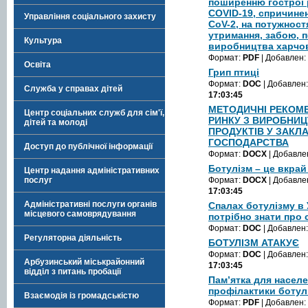
поширенню гострої 
COVID-19, спричине
Управління соціального захисту
CoV-2, на потужност
утримання, забою, п
Культура
виробництва харчов
Формат:
PDF
| Добавлен:
Освіта
Грип птиці
Формат:
DOC
| Добавлен
Служба у справах дітей
17:03:45
МЕТОДИЧНІ РЕКОМЕ
Центр соціальних служб для сім'ї,
РИНКУ З ВИРОБНИЦ
дітей та молоді
ПРОДУКТІВ У ЗАКЛ
ГОСПОДАРСТВА
Доступ до публічної інформації
Формат:
DOCX
| Добавле
Ботулізм – це вкрай
Центр надання адміністративних
послуг
Формат:
DOCX
| Добавле
17:03:45
Адміністративні послуги органів
Спалах ботулізму в 
місцевого самоврядування
потрібно знати про
Формат:
DOC
| Добавлен
Регуляторна діяльність
БОТУЛІЗМ АТАКУЄ
Формат:
DOC
| Добавлен
Арбузинський міськрайонний
17:03:45
відділ з питань пробації
Пам’ятка для насел
профілактики ботул
Взаємодія із громадськістю
Формат:
PDF
| Добавлен: