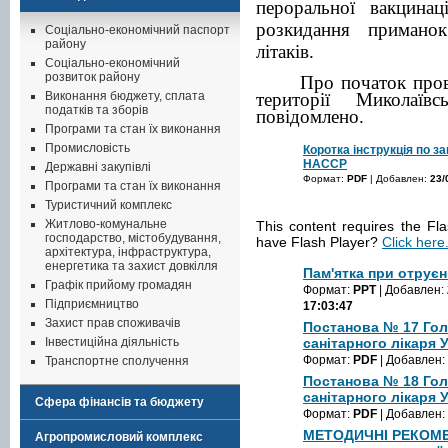
пероральної вакцина
розкидання примано
Соціально-економічний паспорт
району
літаків.
Соціально-економічний
розвиток району
Про початок проведе
Виконання бюджету, сплата
території Миколаїв
податків та зборів
повідомлено.
Програми та стан їх виконання
Промисловість
Коротка інструкція по 
НАССР
Державні закупівлі
Формат:
PDF
| Добавлен:
23/
Програми та стан їх виконання
Туристичний комплекс
Житлово-комунальне
This content requires the Fl
господарство, містобудування,
have Flash Player?
Click here
архітектура, інфраструктура,
енергетика та захист довкілля
Пам'ятка при отруєн
Графік прийому громадян
Формат:
PPT
| Добавлен:
Підприємництво
17:03:47
Захист прав споживачів
Постанова № 17 Го
Інвестиційна діяльність
санітарного лікаря 
Формат:
PDF
| Добавлен:
Транспортне сполучення
Постанова № 18 Го
санітарного лікаря 
Сфера фінансів та бюджету
Формат:
PDF
| Добавлен:
МЕТОДИЧНІ РЕКОМЕН
Агропромисловий комплекс