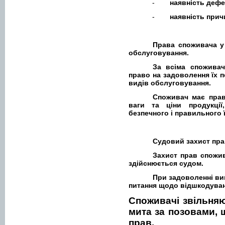
-
наявність дефе
-
наявність прич
Права споживача у
обслуговування.
За всіма спожива
право на задоволення їх п
видів обслуговування.
Споживач має право
ваги та ціни продукції
безпечного і правильного 
Судовий захист пра
Захист прав спожи
здійснюється судом.
При задоволенні ви
питання щодо відшкодуван
Споживачі звільняю
мита за позовами, 
прав.