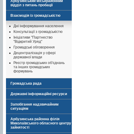
Арбузинський міськрайонний
відділ з питань пробації
Взаємодія із громадськістю
Дні інформування населення
Консультації з громадськістю
Ініціативи "Партнество
"Відкритий Уряд"
Громадські обговорення
Децентралізація у сфері
державної влади
Реєстр громадських об'єднань
та інших громадських
формувань
Громадська рада
Державні інформаційні ресурси
Запобігання надзвичайним
ситуаціям
Арбузинська районна філія
Миколаївського обласного центру
зайнятості