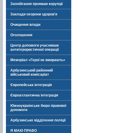
Запобігання проявам корупції
Заклади охорони здоров'я
Очищення влади
Оголошення
Центр допомоги учасникам
антитерористичної операції
Меморіал «Герої не вмирають»
Арбузинський районний
військовий комісаріат
Європейська інтеграція
Євроатлантична інтеграція
Южноукраїнське бюро правової
допомоги
Арбузинське відділення поліції
Я МАЮ ПРАВО