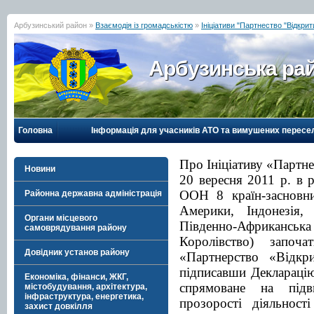
Арбузинський район »
Взаємодія із громадськістю
»
Ініціативи "Партнество "Відкри
Арбузинська рай
Головна
Інформація для учасників АТО та вимушених пересе
Про Ініціативу «Партн
Новини
20 вересня 2011 р. в р
ООН 8 країн-засновни
Районна державна адміністрація
Америки, Індонезія, 
Органи місцевого
Південно-Африканс
самоврядування району
Королівство) започа
Довідник установ району
«Партнерство «Відкри
підписавши Деклараці
Економіка, фінанси, ЖКГ,
спрямоване на підв
містобудування, архітектура,
інфраструктура, енергетика,
прозорості діяльност
захист довкілля