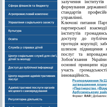
залучення інститутів
Сфера фінансів та бюджету
формування державної
стандартів професі
Агропромисловий комплекс
управлінні.
Ключові питання Парт
Управління соціального захисту
партнерської взаємод
Культура
інститутів громадянс
доступу до публічно
Освіта
протидія корупції; за
Служба у справах дітей
шляхом підвищення як
послуг та впровадже
Центр соціальних служб для сім'ї,
Зобов’язання Україн
дітей та молоді
основні принципи від
Доступ до публічної інформації
участь громадськості
інноваційність.
Центр надання адміністративних
послуг
Розпорядження №11 
затвердження плану д
Адміністративні послуги органів
«Партнерство «Відк
місцевого самоврядування
Арбузинському рай
Формат:
RAR
| Добавлен
Регуляторна діяльність