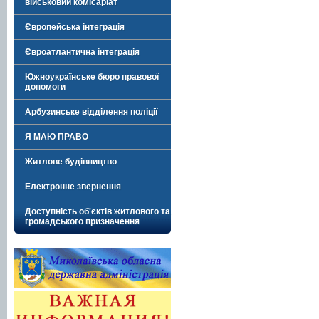
військовий комісаріат
Європейська інтеграція
Євроатлантична інтеграція
Южноукраїнське бюро правової
допомоги
Арбузинське відділення поліції
Я МАЮ ПРАВО
Житлове будівництво
Електронне звернення
Доступність об'єктів житлового та
громадського призначення