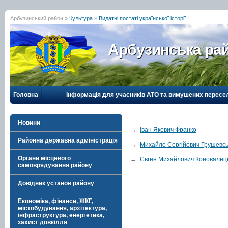
Арбузинський район »
Культура
»
Видатні постаті української історії
Арбузинська рай
Головна
Інформація для учасників АТО та вимушених пересе
Новини
→
Іван Якович Франко
Районна державна адміністрація
→
Михайло Сергійович Грушевс
Органи місцевого
→
Євген Михайлович Коновалец
самоврядування району
Довідник установ району
Економіка, фінанси, ЖКГ,
містобудування, архітектура,
інфраструктура, енергетика,
захист довкілля