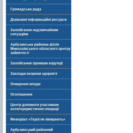
Громадська рада
Державні інформаційні ресурси
Запобігання надзвичайним
ситуаціям
Арбузинська районна філія
Миколаївського обласного центру
зайнятості
Запобігання проявам корупції
Заклади охорони здоров'я
Очищення влади
Оголошення
Центр допомоги учасникам
антитерористичної операції
Меморіал «Герої не вмирають»
Арбузинський районний