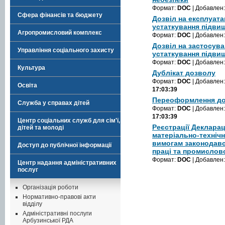
Формат:
DOC
| Добавлен
Сфера фінансів та бюджету
Дозвіл на експлуата
устаткування підви
Агропромисловий комплекс
Формат:
DOC
| Добавлен
Дозвіл на застосува
Управління соціального захисту
устаткування підви
Формат:
DOC
| Добавлен
Культура
Дублікат дозволу
Формат:
DOC
| Добавлен
Освіта
17:03:39
Переоформлення д
Служба у справах дітей
Формат:
DOC
| Добавлен
17:03:39
Центр соціальних служб для сім'ї,
Реєстрації Декларац
дітей та молоді
матеріально-техніч
вимогам законодавс
Доступ до публічної інформації
праці та промислов
Формат:
DOC
| Добавлен
Центр надання адміністративних
послуг
Організація роботи
Нормативно-правові акти
відділу
Адміністративні послуги
Арбузинської РДА