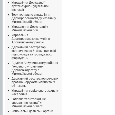
Управління Державної
архітектурно-будівельної
інспекції
Територіальне управління
Держгірпромнагляду України у
Миколаївській област
Управляння Держпраці у
Миколаївській обл.
Управління
Держпродспоживслужби в
Арбузинському районі
Державний реєстратор
юридичних осіб, фізичних осіб-
підприємців та громадських
формувань
Відділ в Арбузинському районні
Головного управління
Держгеокадастру в
Миколаївської області
Державний реєстратор речових
прав на нерухоме майно та їх
обтяжень
Управління соціального захисту
населення
Головне територіальне
управління юстиції у
Миколаївській області
Регіональні дозвільні органи