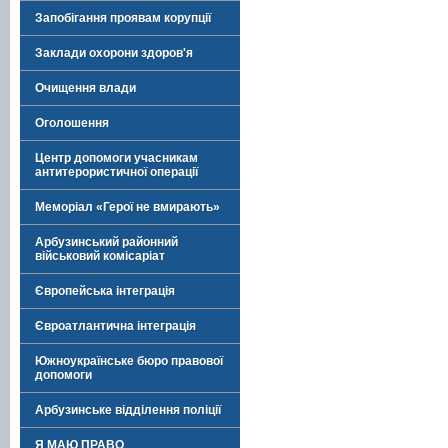
Запобігання проявам корупції
Заклади охорони здоров'я
Очищення влади
Оголошення
Центр допомоги учасникам
антитерористичної операції
Меморіал «Герої не вмирають»
Арбузинський районний
військовий комісаріат
Європейська інтеграція
Євроатлантична інтеграція
Южноукраїнське бюро правової
допомоги
Арбузинське відділення поліції
Я МАЮ ПРАВО