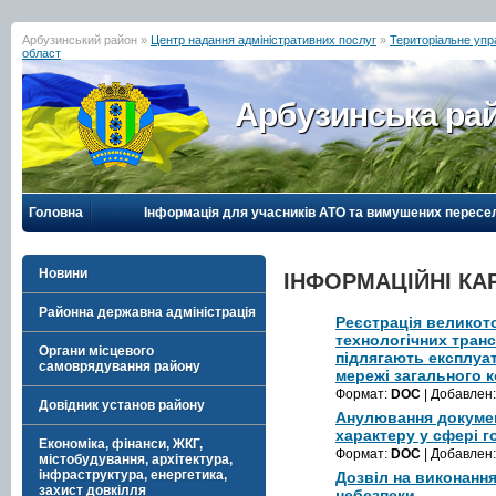
Арбузинський район »
Центр надання адміністративних послуг
»
Територіальне упр
област
Арбузинська рай
Головна
Інформація для учасників АТО та вимушених пересе
Новини
ІНФОРМАЦІЙНІ КА
Районна державна адміністрація
Реєстрація великот
технологічних транс
Органи місцевого
підлягають експлуат
самоврядування району
мережі загального 
Формат:
DOC
| Добавлен
Довідник установ району
Анулювання докумен
характеру у сфері г
Економіка, фінанси, ЖКГ,
Формат:
DOC
| Добавлен
містобудування, архітектура,
інфраструктура, енергетика,
Дозвіл на виконання
захист довкілля
небезпеки