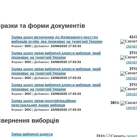
Зразки та форми документів
41
K
Заява щодо включення до Державного реєстру
виборців особи, яка проживає на території України
скача
Формат:
DOC
| Добавлен:
23/08/2020 17:03:33
37
K
Заява щодо зміни виборчої адреси виборця, який
проживає на території України
скача
Формат:
DOC
| Добавлен:
23/08/2020 17:03:33
37
K
Заява щодо зміни виборчої адреси виборця, який
проживає на території України
скача
Формат:
DOC
| Добавлен:
23/08/2020 17:03:33
37
K
Заява щодо зміни виборчої адреси виборця, який
проживає на території України
скача
Формат:
DOC
| Добавлен:
23/08/2020 17:03:33
Заява щодо зміни ідентифікаційних
38
Kb
персональних даних виборця
скача
Формат:
DOC
| Добавлен:
23/08/2020 17:03:33
Звернення виборців
Зміна виборчої адреси
31
Kb
скача