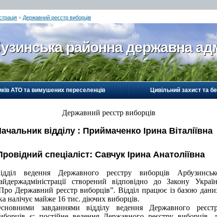
страція
»
Державний реєстр виборців
узинська районна державна адм
иків АТО та вимушених переселенців
Цивільний захист та б
Державний реєстр виборців
ачальник відділу : Приймаченко Ірина Віталіївна
Провідний спеціаліст: Савчук Ірина Анатоліївна
ідділ ведення Державного реєстру виборців Арбузинськ
айдержадміністрації створений відповідно до Закону Украї
Про Державний реєстр виборців”. Відділ працює із базою дани
ка налічує майже 16 тис. діючих виборців.
сновними завданнями відділу ведення Державного реєст
иборців є: постійне ведення Державного реєстру виборців, 