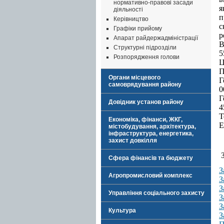
нормативно-правові засади
я
діяльності
п
Керівництво
с
Графіки прийому
р
Апарат райдержадміністрації
В
Структурні підрозділи
5
Розпорядження голови
Ц
П
Органи місцевого
Г
самоврядування району
0
Г
Довідник установ району
4
Т
Економіка, фінанси, ЖКГ,
Е
містобудування, архітектура,
інфраструктура, енергетика,
захист довкілля
З
Сфера фінансів та бюджету
З
Агропромисловий комплекс
З
З
Управління соціального захисту
З
З
Культура
З