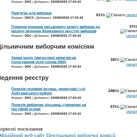
Формат:
DOC
| Добавлен:
23/08/2020 17:03:43
Пам’ятка для виборця
61
Kb
скача
Формат:
DOCX
| Добавлен:
23/08/2020 17:03:43
37
K
Порядок подання письмового запиту виборця до
відділу ведення Державного реєстру виборців
скача
Формат:
DOC
| Добавлен:
23/08/2020 17:03:43
Дільничним виборчим комісіям
Заява щодо тимчасової зміни місця
18
Kb
голосування (для членів ДВК)
скача
Формат:
DOC
| Добавлен:
23/08/2020 17:03:43
Ведення реєстру
Перелік геонімів( вулиць, провулків і т.д)
246
Kb
Арбузинського району
скача
Формат:
DOC
| Добавлен:
23/08/2020 17:03:43
Перелік виборчих дільниць створених на
57
Kb
постійній основі
скача
Формат:
DOC
| Добавлен:
23/08/2020 17:03:43
орисні посилання
фіційний веб-сайт Центральної виборчої комісії