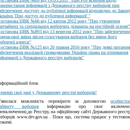
останова ЦВК №69 від 19.05.2011 "Про Роз’яснення щодо
икористання інформації з Державного реєстру виборців при
абезпеченні доступу до публічної інформації відповідно до Закон
країни 'Про доступ до публічної інформації' "
останова ЦВК №66 від 12 квітня 2012 року "Про утворення
вичайних та спеціальних виборчих дільниць на постійній основі
останова ЦВК №893 від 13 вересня 2012 року "Про забезпеченн
имчасової зміни місця голосування виборця без зміни його
иборчої адреси"
останова ЦВК №125 від 20 травня 2016 року "Про деякі питання
абезпечення реалізації громадянами України права на отримання
нформації з Державного реєстру виборців"
нформаційний блок
еревір свої дані у Державному реєстрі виборців!
’явилася можливість перевірити за допомогою
особисто
абінету виборця
інформацію про своє включенн
невключення)
до Реєстру, на офіційному сайті Державного реєст
иборців www.drv.gov.ua . Поки що, система працює у тестово
ежимі.