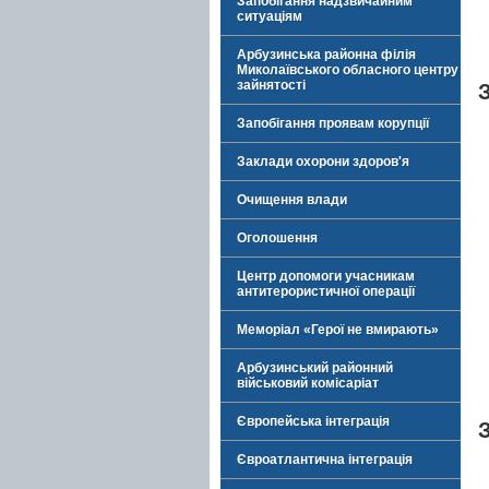
Запобігання надзвичайним
ситуаціям
Арбузинська районна філія
Миколаївського обласного центру
зайнятості
Запобігання проявам корупції
Заклади охорони здоров'я
Очищення влади
Оголошення
Центр допомоги учасникам
антитерористичної операції
Меморіал «Герої не вмирають»
Арбузинський районний
військовий комісаріат
Європейська інтеграція
Євроатлантична інтеграція