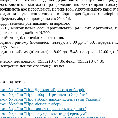
кого вносяться відомості про громадян, що мають право голосу
роживають або перебувають на території
Арбузинського району
кладання й уточнення списків виборців для будь-яких виборів 
еферендумів, що проводяться в Україні.
ідділ ведення розташовано за адресою:
5301
,
Миколаївська обл. Арбузинський р-н., смт Арбузинка, п
ентральна, 1, кабінет №309
рийомні дні: понеділок – п’ятниця.
одини прийому (понеділок-четвер): з 8-00 до 17-00, перерва з 1
0
до
12
-
45
.
одини прийому (п’ятниця): з 8-00 до
15
-
45
, перерва з 12-00 до
1
5
.
елефон для довідок: (05132) 3-04-36,
факс:
(05132) 3-04-36
лектронна пошта:
drv.arbuz@ukr.net
аконодавство
акон України "Про Державний реєстр виборців
акон України "Про вибори Президента України"
акон України "Про вибори народних депутатів України"
акон України "Про місцеві вибори"
акон України "Про захист персональних даних"
акон України "Про всеукраїнський референдум"