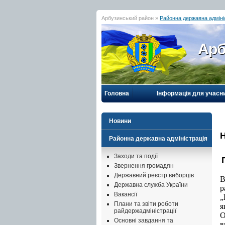
Арбузинський район »
Районна державна адміні
Арб
Головна
Інформація для учасн
Новини
Н
Районна державна адміністрація
Заходи та події
Звернення громадян
Державний реєстр виборців
В
Державна служба України
р
Вакансії
„
Плани та звіти роботи
я
райдержадміністрації
О
Основні завдання та
в