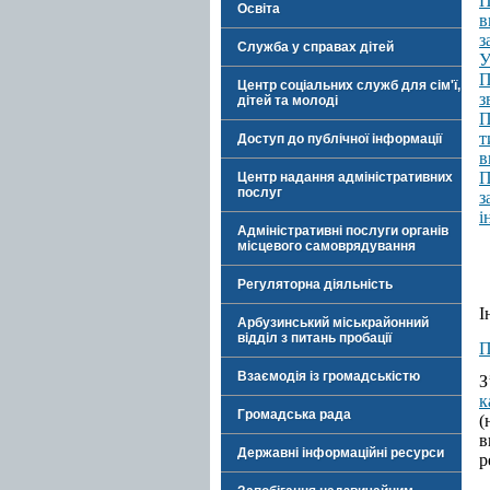
П
Освіта
в
з
Служба у справах дітей
У
П
Центр соціальних служб для сім'ї,
з
дітей та молоді
П
т
Доступ до публічної інформації
в
П
Центр надання адміністративних
послуг
з
і
Адміністративні послуги органів
місцевого самоврядування
Регуляторна діяльність
І
Арбузинський міськрайонний
відділ з питань пробації
П
Взаємодія із громадськістю
З
к
Громадська рада
(
в
Державні інформаційні ресурси
р