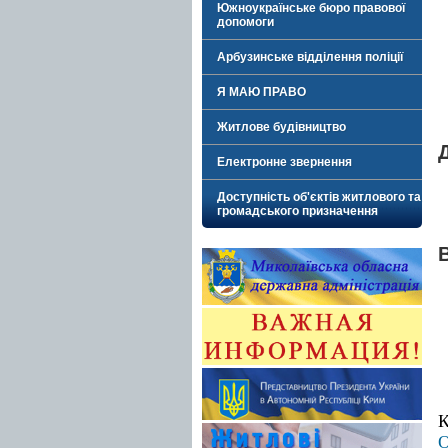
Южноукраїнське бюро правової
допомоги
Арбузинське відділення поліції
Я МАЮ ПРАВО
Житлове будівництво
Електронне звернення
Доступність об'єктів житлового та
громадського призначення
К
О