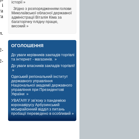
історії »
 і
Згідно з розпорядженням голови
та
Миколаївської обласної державної
та
адміністрації Віталія Кіма за
багаторічну плідну працю,
високий »
л.
ОГОЛОШЕННЯ
2-
До уваги керівників закладів торгівлі
та інтернет - магазинів. »
2
-
До уваги власників закладів торгівлі!
»
Одеський регіональний інститут
державного управління
Національної академії державного
управління при Президентові
України »
УВАГА!!!! У зв’язку з пандемією
коронавірусу Арбузинський
міськрайонний відділ з питань
пробації переведено в особливий »