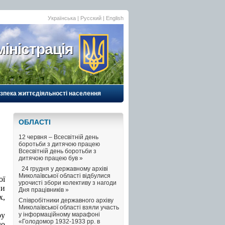
Українська |
Русский
|
English
іністрація
езпека життєдіяльності населення
ОБЛАСТI
12 червня – Всесвітній день
боротьби з дитячою працею
Всесвітній день боротьби з
дитячою працею був »
24 грудня у державному архіві
Миколаївської області відбулися
ої
урочисті збори колективу з нагоди
ни
Дня працівників »
х,
Співробітники державного архіву
Миколаївської області взяли участь
ру
у інформаційному марафоні
«Голодомор 1932-1933 рр. в
до